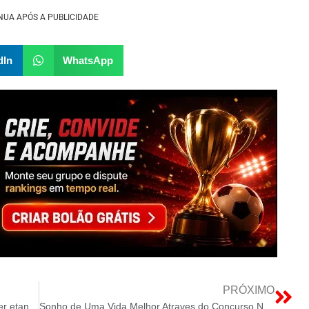
NUA APÓS A PUBLICIDADE
dIn
WhatsApp
PRÓXIMO
Distrito Federal foi um dos primeiros a receber etanol farmaceutico
Sonho de Uma Vida Melhor Atraves do Concurso Nacional