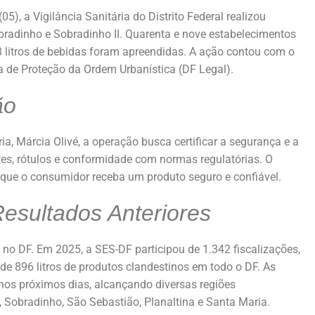
, a Vigilância Sanitária do Distrito Federal realizou
obradinho e Sobradinho II. Quarenta e nove estabelecimentos
8 litros de bebidas foram apreendidas. A ação contou com o
ia de Proteção da Ordem Urbanística (DF Legal).
ão
ia, Márcia Olivé, a operação busca certificar a segurança e a
tes, rótulos e conformidade com normas regulatórias. O
tir que o consumidor receba um produto seguro e confiável.
esultados Anteriores
no DF. Em 2025, a SES-DF participou de 1.342 fiscalizações,
e 896 litros de produtos clandestinos em todo o DF. As
nos próximos dias, alcançando diversas regiões
s, Sobradinho, São Sebastião, Planaltina e Santa Maria.