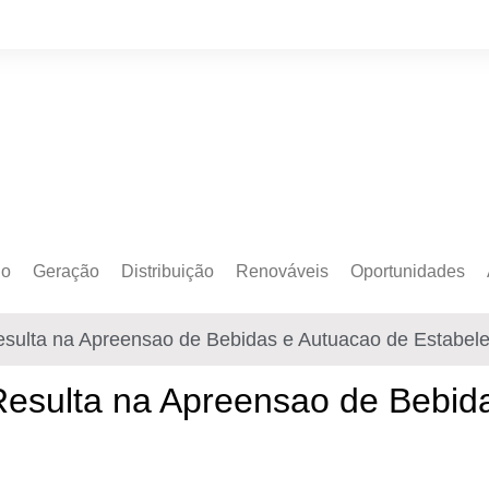
do
Geração
Distribuição
Renováveis
Oportunidades
o Cativo
Armazenamento
Crédito de Carbono
Editais e Licitaçõe
esulta na Apreensao de Bebidas e Autuacao de Estabel
o Livre
Autoprodução
Sustentabilidade
Emprego
Eólica
Hidrogênio Verde
Eventos
Resulta na Apreensao de Bebid
Solar
Mobilidade Elétrica
Formação
Transição Energética