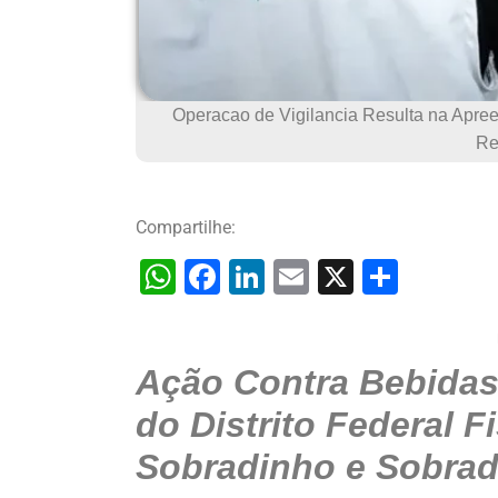
Operacao de Vigilancia Resulta na Apre
Re
Compartilhe:
W
F
Li
E
X
S
h
a
n
m
h
at
c
k
ai
ar
Ação Contra Bebidas I
s
e
e
l
e
A
b
dI
do Distrito Federal F
p
o
n
Sobradinho e Sobradi
p
o