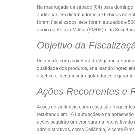
k
Na madrugada de sábado (04) para domingo (05)
auditorias em distribuidoras de bebidas de S
foram fiscalizados, sete foram autuados e 50
apoio da Polícia Militar (PMDF) e da Secretar
Objetivo da Fiscalizaç
De acordo com a diretora da Vigilância Sanitár
qualidade dos produtos, analisando ingredien
objetivo é identificar irregularidades e garan
Ações Recorrentes e R
Ações de vigilância como essa são frequentes 
resultando em 161 autuações e na apreensão d
ações seguirão um cronograma intensificado 
administrativas, como Ceilândia, Vicente Pire