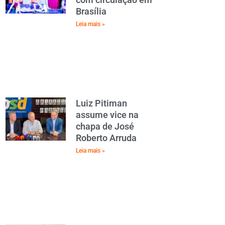
Brasília
Leia mais »
Luiz Pitiman
assume vice na
chapa de José
Roberto Arruda
Leia mais »