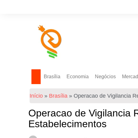
Brasília
Economia
Negócios
Merca
Política Energética
Indicadores
Agro
Mercad
Início
»
Brasília
»
Operacao de Vigilancia R
Tecnologia
Empresas
Mercad
Investimentos
Operacao de Vigilancia 
Token
Estabelecimentos