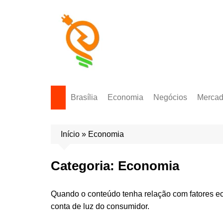
Brasília
Economia
Negócios
Merca
Política Energética
Indicadores
Agro
Mercad
Início
»
Economia
Tecnologia
Empresas
Mercad
Investimentos
Categoria:
Economia
Token
Quando o conteúdo tenha relação com fatores eco
conta de luz do consumidor.