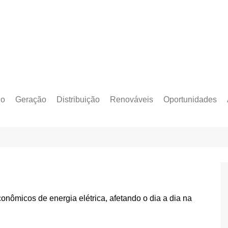
do
Geração
Distribuição
Renováveis
Oportunidades
o Cativo
Armazenamento
Crédito de Carbono
Editais e Licitaçõe
o Livre
Autoprodução
Sustentabilidade
Emprego
Eólica
Hidrogênio Verde
Eventos
Solar
Mobilidade Elétrica
Formação
Transição Energética
nômicos de energia elétrica, afetando o dia a dia na