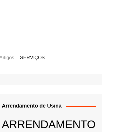
Artigos
SERVIÇOS
s
Kit Gerador
Assinatura Solar
Mercado Livre
Usina de Locação
Arrendamento de Usina
Usina de Investimento
Seja um Parceiro
ARRENDAMENTO