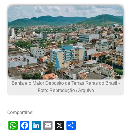
Bahia e o Maior Deposito de Terras Raras do Brasil -
Foto: Reprodução / Arquivo
Compartilhe:
W
F
Li
E
X
S