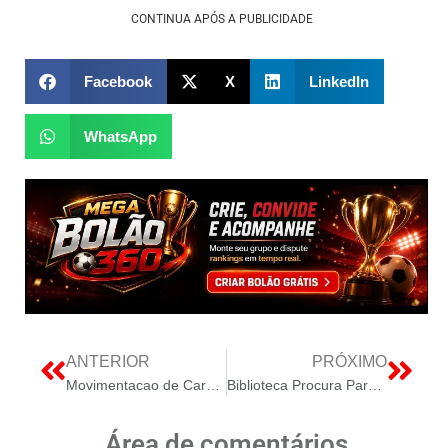
CONTINUA APÓS A PUBLICIDADE
Facebook
X
LinkedIn
WhatsApp
ANTERIOR
PRÓXIMO
Movimentacao de Cargas nos Portos Atinge Novo Maximo Historico
Biblioteca Procura Parceiros para Compartilhar Espaço
Área de comentários