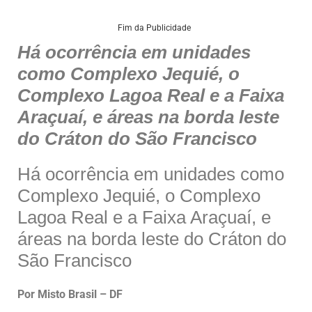
h
a
n
m
h
at
c
k
ai
ar
Fim da Publicidade
Há ocorrência em unidades
s
e
e
l
e
como Complexo Jequié, o
A
b
dI
Complexo Lagoa Real e a Faixa
p
o
n
Araçuaí, e áreas na borda leste
p
o
do Cráton do São Francisco
k
Há ocorrência em unidades como
Complexo Jequié, o Complexo
Lagoa Real e a Faixa Araçuaí, e
áreas na borda leste do Cráton do
São Francisco
Por Misto Brasil – DF