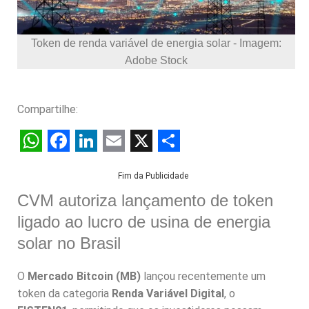
Token de renda variável de energia solar - Imagem:
Adobe Stock
Compartilhe:
W
F
L
E
X
S
Fim da Publicidade
h
a
i
m
h
CVM autoriza lançamento de token
a
c
n
a
a
ligado ao lucro de usina de energia
t
e
k
i
r
solar no Brasil
s
b
e
l
e
A
o
d
O
Mercado Bitcoin (MB)
lançou recentemente um
p
o
I
token da categoria
Renda Variável Digital
, o