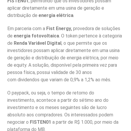
FISTEN01
p
k
, permitindo que os investidores possam
n
aplicar diretamente em uma usina de geração e
distribuição de
energia elétrica
.
Em parceria com a
Fist Energy,
provedora de soluções
de
energia fotovoltaica
. O token pertence à categoria
de
Renda Variável Digital
, o que permite que os
investidores possam aplicar diretamente em uma usina
de geração e distribuição de energia elétrica, por meio
de equity. A solução, disponível pela primeira vez para
pessoa física, possui validade de 30 anos
com dividendos que variam de 0,9% a 1,2% ao mês.
O paypack, ou seja, o tempo de retorno do
investimento, acontece a partir do sétimo ano do
investimento e os meses seguintes são de lucro
absoluto aos compradores. Os interessados podem
negociar o
FISTEN01
a partir de R$ 1.000, por meio da
plataforma do MB.