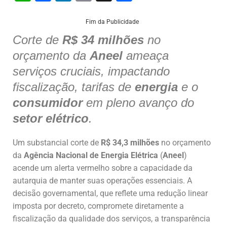
h
a
n
m
h
at
c
k
ai
ar
Fim da Publicidade
s
e
e
l
e
Corte de
R$ 34 milhões
no
orçamento da
A
b
dI
Aneel
ameaça
serviços cruciais, impactando
p
o
n
fiscalização, tarifas de
energia
e o
p
o
consumidor
em pleno avanço do
k
setor elétrico
.
Um substancial corte de
R$ 34,3 milhões
no orçamento
da
Agência Nacional de Energia Elétrica
(
Aneel
)
acende um alerta vermelho sobre a capacidade da
autarquia de manter suas operações essenciais. A
decisão governamental, que reflete uma redução linear
imposta por decreto, compromete diretamente a
fiscalização da qualidade dos serviços, a transparência