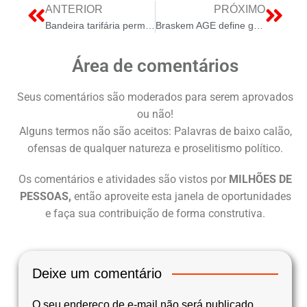
ANTERIOR
PRÓXIMO
Bandeira tarifária permanece amarela em junho, com cobrança adicional nas contas de luz
Braskem AGE define governança Petrobras/IG4 e conselho com Chambriard e Coutinho
Área de comentários
Seus comentários são moderados para serem aprovados
ou não!
Alguns termos não são aceitos: Palavras de baixo calão,
ofensas de qualquer natureza e proselitismo político.
Os comentários e atividades são vistos por
MILHÕES DE
PESSOAS,
então aproveite esta janela de oportunidades
e faça sua contribuição de forma construtiva.
Deixe um comentário
O seu endereço de e-mail não será publicado.