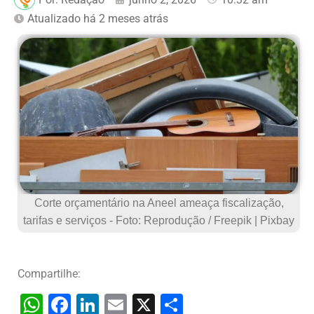
Atualizado há 2 meses atrás
Corte orçamentário na Aneel ameaça fiscalização,
tarifas e serviços - Foto: Reprodução / Freepik | Pixbay
Compartilhe:
W
F
Li
E
X
S