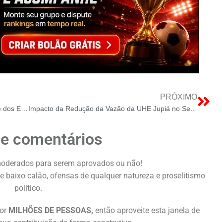
PRÓXIMO
Bad Bunny e a Soberania Energética: Análise dos Eixos da Transição Latino-Americana
Impacto da Redução da Vazão da UHE Jupiá no Setor Elétrico Nacional
de comentários
oderados para serem aprovados ou não!
e baixo calão, ofensas de qualquer natureza e proselitismo
político.
or
MILHÕES DE PESSOAS,
então aproveite esta janela de