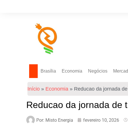
Brasília
Economia
Negócios
Merca
Política Energética
Indicadores
Agro
Mercad
Início
»
Economia
»
Reducao da jornada de t
Tecnologia
Empresas
Mercad
Investimentos
Reducao da jornada de tr
Token
Por:
Misto Energia
fevereiro 10, 2026