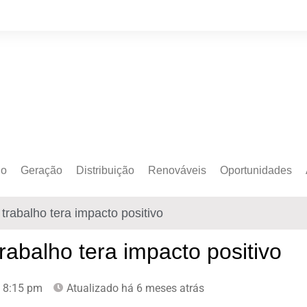
do
Geração
Distribuição
Renováveis
Oportunidades
o Cativo
Armazenamento
Crédito de Carbono
Editais e Licitaçõe
rabalho tera impacto positivo
o Livre
Autoprodução
Sustentabilidade
Emprego
Eólica
Hidrogênio Verde
Eventos
abalho tera impacto positivo
Solar
Mobilidade Elétrica
Formação
8:15 pm
Atualizado há 6 meses atrás
Transição Energética