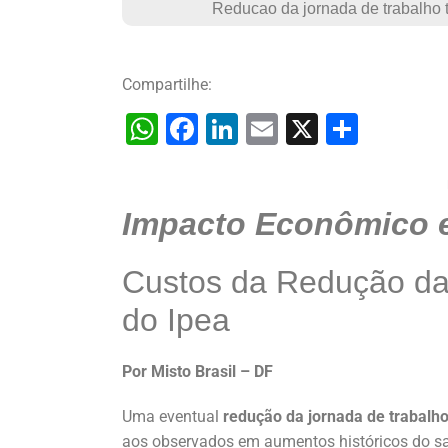
Reducao da jornada de trabalho t
Compartilhe:
W
F
Li
E
X
S
h
a
n
m
h
at
c
k
ai
ar
Impacto Econômico e
s
e
e
l
e
A
b
dI
Custos da Redução da 
p
o
n
do Ipea
p
o
k
Por Misto Brasil – DF
Uma eventual
redução da jornada de trabalh
aos observados em aumentos históricos do sal