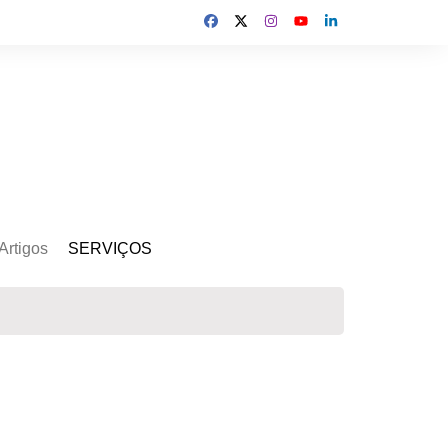
Artigos
SERVIÇOS
s
Kit Gerador
Assinatura Solar
Mercado Livre
Usina de Locação
Usina de Investimento