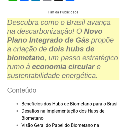
h
a
n
m
h
at
c
k
ai
ar
Fim da Publicidade
Descubra como o Brasil avança
s
e
e
l
e
na descarbonização! O
Novo
A
b
dI
Plano Integrado de Gás
propõe
p
o
n
a criação de
dois hubs de
p
o
biometano
, um passo estratégico
k
rumo à
economia circular
e
sustentabilidade energética.
Conteúdo
Benefícios dos Hubs de Biometano para o Brasil
Desafios na Implementação dos Hubs de
Biometano
Visão Geral do Papel do Biometano na