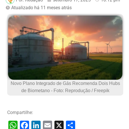
Atualizado há 11 meses atrás
Novo Plano Integrado de Gás Recomenda Dois Hubs
de Biometano - Foto: Reprodução / Freepik
Compartilhe:
W
F
Li
E
X
S