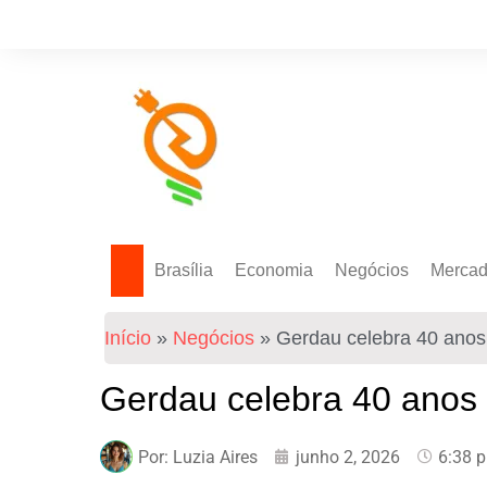
Brasília
Economia
Negócios
Merca
Política Energética
Indicadores
Agro
Mercad
Início
»
Negócios
»
Gerdau celebra 40 anos
Tecnologia
Empresas
Mercad
Investimentos
Gerdau celebra 40 anos
Token
Por:
Luzia Aires
junho 2, 2026
6:38 