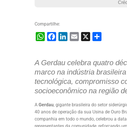
Créd
Compartilhe:
W
F
Li
E
X
S
h
a
n
m
h
at
c
k
ai
ar
A Gerdau celebra quatro dé
s
e
e
l
e
A
b
dI
marco na indústria brasileir
p
o
n
tecnológica, compromisso co
p
o
socioeconômico na região d
k
A
Gerdau
, gigante brasileira do setor siderúr
40 anos de operação da sua Usina de Ouro Bra
companhia em todo o mundo, celebrou a data 
representantes da comunidade, reforçando uma