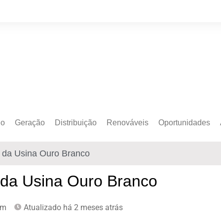
do
Geração
Distribuição
Renováveis
Oportunidades
o Cativo
Armazenamento
Crédito de Carbono
Editais e Licitaçõe
 da Usina Ouro Branco
o Livre
Autoprodução
Sustentabilidade
Emprego
Eólica
Hidrogênio Verde
Eventos
 da Usina Ouro Branco
Solar
Mobilidade Elétrica
Formação
pm
Atualizado há 2 meses atrás
Transição Energética