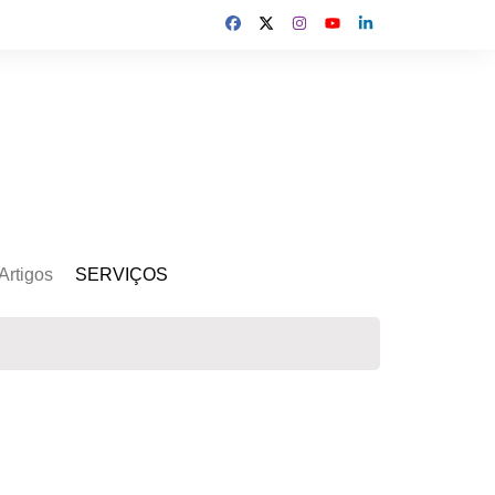
Artigos
SERVIÇOS
s
Kit Gerador
Assinatura Solar
Mercado Livre
Usina de Locação
Usina de Investimento