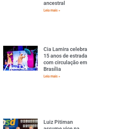
ancestral
Leia mais »
Cia Lamira celebra
15 anos de estrada
com circulação em
Brasília
Leia mais »
Luiz Pitiman
assume vice na