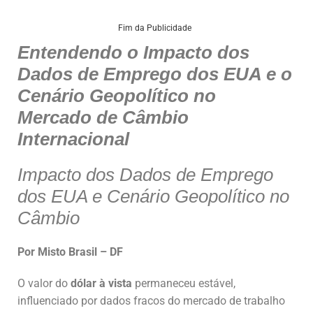
h
a
n
m
h
at
c
k
ai
ar
Fim da Publicidade
Entendendo o Impacto dos
s
e
e
l
e
Dados de Emprego dos EUA e o
A
b
dI
Cenário Geopolítico no
p
o
n
Mercado de Câmbio
p
o
Internacional
k
Impacto dos Dados de Emprego
dos EUA e Cenário Geopolítico no
Câmbio
Por Misto Brasil – DF
O valor do
dólar à vista
permaneceu estável,
influenciado por dados fracos do mercado de trabalho