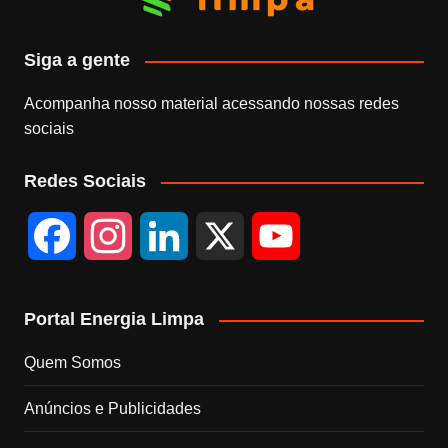
Siga a gente
Acompanha nosso material acessando nossas redes
sociais
Redes Sociais
F
I
L
X
Y
a
n
i
o
Portal Energia Limpa
c
s
n
u
Quem Somos
e
t
k
T
Anúncios e Publicidades
b
a
e
u