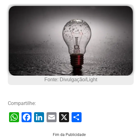
Fonte: Divulgação/Light
Compartilhe:
W
F
Li
E
X
S
h
a
n
m
h
at
c
k
ai
ar
Fim da Publicidade