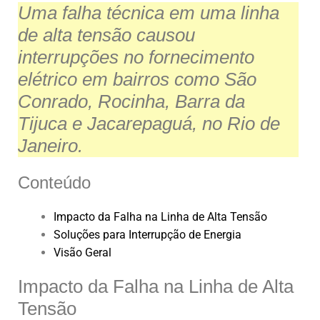
Uma falha técnica em uma linha
s
e
e
l
e
de alta tensão causou
A
b
dI
interrupções no fornecimento
p
o
n
elétrico em bairros como São
p
o
Conrado, Rocinha, Barra da
k
Tijuca e Jacarepaguá, no Rio de
Janeiro.
Conteúdo
Impacto da Falha na Linha de Alta Tensão
Soluções para Interrupção de Energia
Visão Geral
Impacto da Falha na Linha de Alta
Tensão