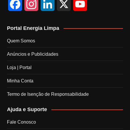
F
I
L
X
Y
a
n
i
o
Portal Energia Limpa
c
s
n
u
Quem Somos
e
t
k
T
Anúncios e Publicidades
b
a
e
u
Loja | Portal
o
g
d
b
Minha Conta
o
r
I
e
Termo de Isenção de Responsabilidade
k
a
n
C
Ajuda e Suporte
m
h
Fale Conosco
a