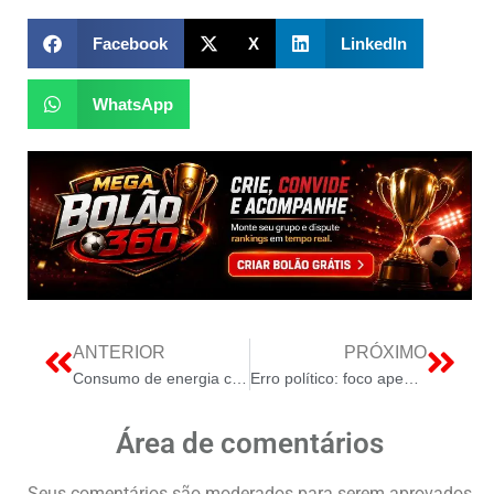
Facebook
X
LinkedIn
WhatsApp
ANTERIOR
PRÓXIMO
Consumo de energia cresce 4,4% em janeiro
Erro político: foco apenas na oferta de energia
Área de comentários
Seus comentários são moderados para serem aprovados