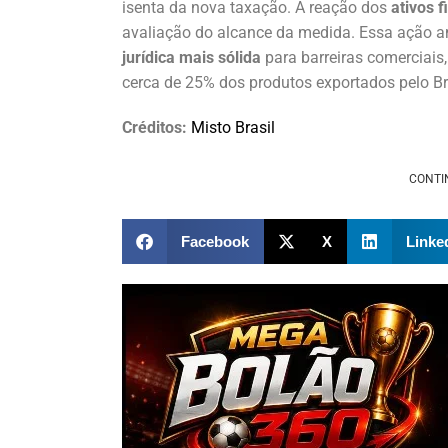
isenta da nova taxação. A reação dos
ativos f
avaliação do alcance da medida. Essa ação a
jurídica mais sólida
para barreiras comerciais,
cerca de 25% dos produtos exportados pelo B
Créditos:
Misto Brasil
CONTI
Facebook
X
Linke