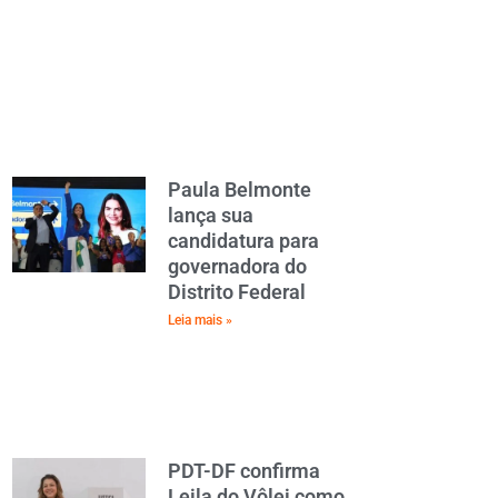
Paula Belmonte
lança sua
candidatura para
governadora do
Distrito Federal
Leia mais »
PDT-DF confirma
Leila do Vôlei como