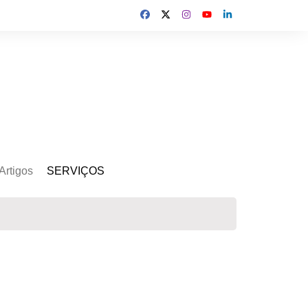
Artigos
SERVIÇOS
s
Kit Gerador
Assinatura Solar
Mercado Livre
Usina de Locação
Usina de Investimento