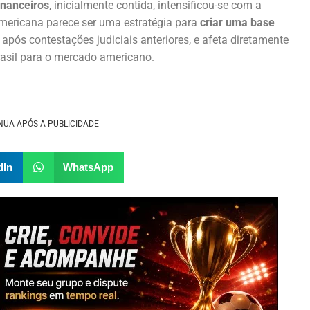
inanceiros
, inicialmente contida, intensificou-se com a
mericana parece ser uma estratégia para
criar uma base
 após contestações judiciais anteriores, e afeta diretamente
rasil para o mercado americano.
NUA APÓS A PUBLICIDADE
dIn
WhatsApp