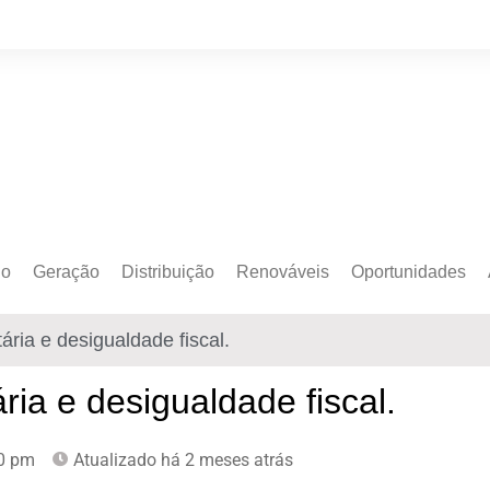
do
Geração
Distribuição
Renováveis
Oportunidades
o Cativo
Armazenamento
Crédito de Carbono
Editais e Licitaçõe
ária e desigualdade fiscal.
o Livre
Autoprodução
Sustentabilidade
Emprego
Eólica
Hidrogênio Verde
Eventos
ria e desigualdade fiscal.
Solar
Mobilidade Elétrica
Formação
0 pm
Atualizado há 2 meses atrás
Transição Energética