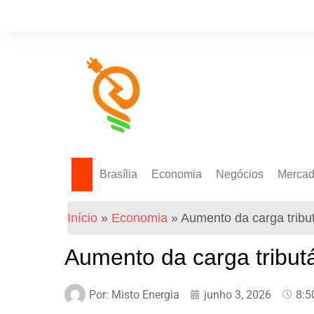
Brasília
Economia
Negócios
Merca
Política Energética
Indicadores
Agro
Mercad
Início
»
Economia
»
Aumento da carga tribut
Tecnologia
Empresas
Mercad
Investimentos
Aumento da carga tributá
Token
Por:
Misto Energia
junho 3, 2026
8:5