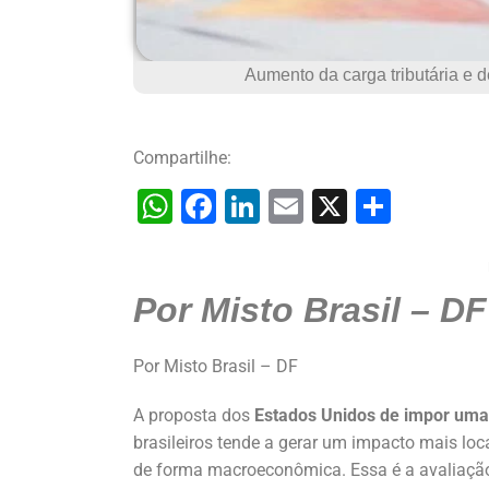
Aumento da carga tributária e d
Compartilhe:
W
F
Li
E
X
S
h
a
n
m
h
at
c
k
ai
ar
Por Misto Brasil – DF
s
e
e
l
e
A
b
dI
Por Misto Brasil – DF
p
o
n
p
o
A proposta dos
Estados Unidos de impor uma 
k
brasileiros tende a gerar um impacto mais loc
de forma macroeconômica. Essa é a avaliação