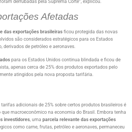
foram derrubadas pela Suprema Corte”, explicou.
portações Afetadas
e das exportações brasileiras
ficou protegida das novas
olvidos são considerados estratégicos para os Estados
eo, derivados de petróleo e aeronaves.
tados
para os Estados Unidos continua blindada e ficou de
mista, apenas cerca de 25% dos produtos exportados pelo
ente atingidos pela nova proposta tarifária.
arifas adicionais de 25% sobre certos produtos brasileiros é
do que macroeconômico na economia do Brasil. Embora tenha
s investidores
, uma
parcela relevante das exportações
tégicos como carne, frutas, petróleo e aeronaves, permaneceu