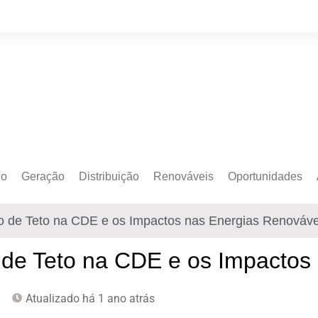
do
Geração
Distribuição
Renováveis
Oportunidades
o Cativo
Armazenamento
Crédito de Carbono
Editais e Licitaçõe
o de Teto na CDE e os Impactos nas Energias Renováve
o Livre
Autoprodução
Sustentabilidade
Emprego
Eólica
Hidrogênio Verde
Eventos
 de Teto na CDE e os Impactos
Solar
Mobilidade Elétrica
Formação
m
Atualizado há 1 ano atrás
Transição Energética