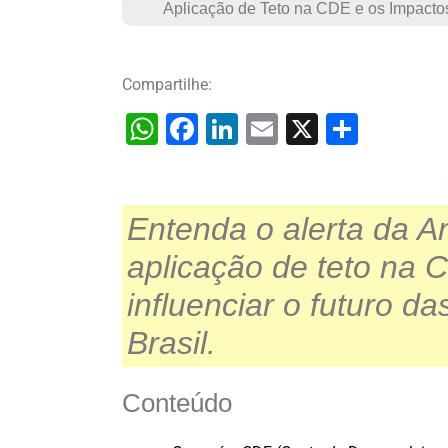
Aplicação de Teto na CDE e os Impacto
Compartilhe:
W
F
Li
E
X
S
h
a
n
m
h
at
c
k
ai
ar
s
e
e
l
e
Entenda o alerta da A
A
b
dI
aplicação de teto na
p
o
n
influenciar o futuro d
p
o
Brasil.
k
Conteúdo