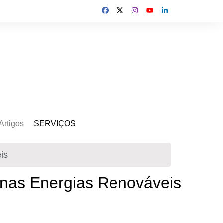
Artigos
SERVIÇOS
s
Kit Gerador
is
Assinatura Solar
Mercado Livre
 nas Energias Renováveis
Usina de Locação
Usina de Investimento