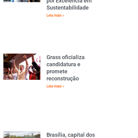
por Excelência em
Sustentabilidade
Leia mais »
Grass oficializa
candidatura e
promete
reconstrução
Leia mais »
Brasília, capital dos