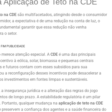
a Aplicação de Teto na CDE
to na CDE
são multifacetados, atingindo desde o consumidor
midor, a expectativa é de uma redução na conta de luz, o
 fundamental garantir que essa redução não venha
a o setor.
FIM PUBLICIDADE
io merece atenção especial. A
CDE
é uma das principais
entivo à eólica, solar, biomassa e pequenas centrais
tes e futuros contam com esses subsídios para sua
u a reconfiguração desses incentivos pode desacelerar a
vos investimentos em fontes limpas e sustentáveis.
 insegurança jurídica e a alteração das regras do jogo
tos de longo prazo. A estabilidade regulatória é um pilar
r. Portanto, qualquer mudança na
aplicação de teto na CDE
preservem a confiança dos agentes e a saúde financeira do