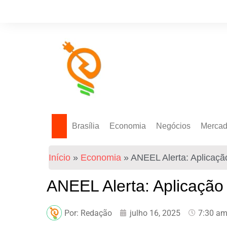
Brasília
Economia
Negócios
Merca
Política Energética
Indicadores
Agro
Mercad
Início
»
Economia
»
ANEEL Alerta: Aplicaçã
Tecnologia
Empresas
Mercad
Investimentos
ANEEL Alerta: Aplicação
Token
Por:
Redação
julho 16, 2025
7:30 a