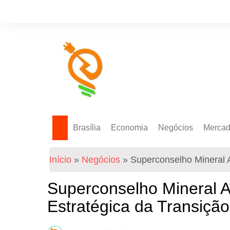
Brasília
Economia
Negócios
Merca
Política Energética
Indicadores
Agro
Mercad
Início
»
Negócios
»
Superconselho Mineral A
Tecnologia
Empresas
Mercad
Investimentos
Superconselho Mineral Ar
Token
Estratégica da Transição