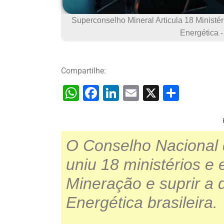
Superconselho Mineral Articula 18 Ministér
Energética -
Compartilhe:
W
F
Li
E
X
S
h
a
n
m
h
at
c
k
ai
ar
s
e
e
l
e
O Conselho Nacional 
A
b
dI
uniu 18 ministérios e
p
o
n
Mineração e suprir a
p
o
Energética brasileira.
k