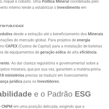
io, níquel e cobalto. Uma
Política Mineral
coordenada pelo
nto interno tende a estabilizar o
Investimento
em
FIM PUBLICIDADE
odutiva
desde a extração até o beneficiamento dos
Minerais
ariações do mercado global. Para projetos de
energia
e no
CAPEX
(Custos de Capital) para a instalação de baterias
ra de equipamentos de
geração eólica
de alta
eficiência
.
mento
. Ao dar clareza regulatória e governamental sobre a
ojetos minerais, que por sua vez, garantem a matéria-prima
18 ministérios
precisa se traduzir em licenciamento
ança jurídica
para os
Investidores
.
abilidade
e o Padrão
ESG
o
CNPM
em uma posição delicada, exigindo que a