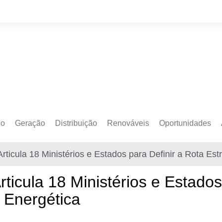
do
Geração
Distribuição
Renováveis
Oportunidades
o Cativo
Armazenamento
Crédito de Carbono
Editais e Licitaçõe
rticula 18 Ministérios e Estados para Definir a Rota Est
o Livre
Autoprodução
Sustentabilidade
Emprego
Eólica
Hidrogênio Verde
Eventos
ticula 18 Ministérios e Estados
Solar
Mobilidade Elétrica
Formação
 Energética
Transição Energética