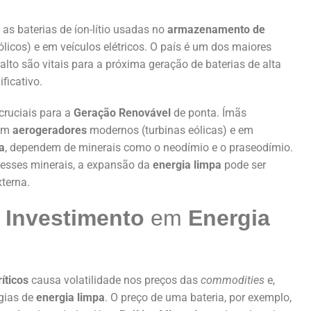
a as baterias de íon-lítio usadas no
armazenamento de
ólicos) e em veículos elétricos. O país é um dos maiores
lto são vitais para a próxima geração de baterias de alta
ficativo.
 cruciais para a
Geração Renovável
de ponta. Ímãs
 em
aerogeradores
modernos (turbinas eólicas) e em
a
, dependem de minerais como o neodímio e o praseodímio.
desses minerais, a expansão da
energia limpa
pode ser
terna.
o
Investimento
em
Energia
íticos
causa volatilidade nos preços das
commodities
e,
ogias de
energia limpa
. O preço de uma bateria, por exemplo,