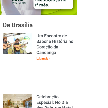
De Brasília
Um Encontro de
Sabor e História no
Coração da
Candanga
Leia mais »
Celebração
Especial: No Dia
dos Pais, um Hotel