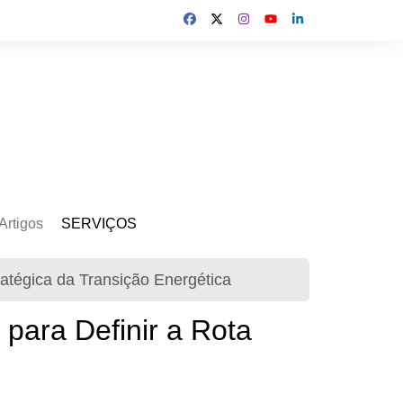
Artigos
SERVIÇOS
s
Kit Gerador
ratégica da Transição Energética
Assinatura Solar
Mercado Livre
 para Definir a Rota
Usina de Locação
Usina de Investimento