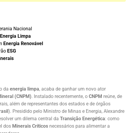
erania Nacional
Energia Limpa
m
Energia Renovável
rão
ESG
nerais
ão da
energia limpa
, acaba de ganhar um novo ator
 Mineral (CNPM)
. Instalado recentemente, o
CNPM
reúne, de
rais, além de representantes dos estados e de órgãos
rasil
). Presidido pelo Ministro de Minas e Energia, Alexandre
 resolver um dilema central da
Transição Energética
: como
el dos
Minerais Críticos
necessários para alimentar a