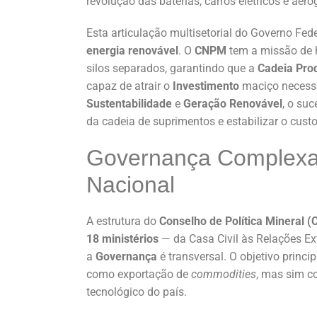
revolução das baterias, carros elétricos e aero
Esta articulação multisetorial do Governo Fed
energia renovável
. O
CNPM
tem a missão de 
silos separados, garantindo que a
Cadeia Pro
capaz de atrair o
Investimento
maciço necessá
Sustentabilidade
e
Geração Renovável
, o su
da cadeia de suprimentos e estabilizar o custo 
Governança Complexa:
Nacional
A estrutura do
Conselho de Política Mineral 
18 ministérios
— da Casa Civil às Relações Ex
a
Governança
é transversal. O objetivo princi
como exportação de
commodities
, mas sim c
tecnológico do país.