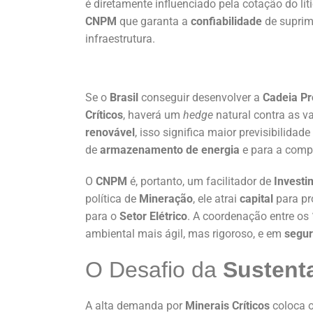
é diretamente influenciado pela cotação do lít
CNPM
que garanta a
confiabilidade
de suprime
infraestrutura.
Se o
Brasil
conseguir desenvolver a
Cadeia Pr
Críticos
, haverá um
hedge
natural contra as v
renovável
, isso significa maior previsibilidad
de
armazenamento de energia
e para a comp
O
CNPM
é, portanto, um facilitador de
Investi
política de
Mineração
, ele atrai
capital
para pr
para o
Setor Elétrico
. A coordenação entre os
ambiental mais ágil, mas rigoroso, e em
segur
O Desafio da
Sustent
A alta demanda por
Minerais Críticos
coloca 