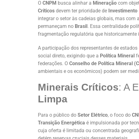
O
CNPM
busca alinhar a
Mineração
com objeti
Críticos
devem ter prioridade de
Investimento
integrar o setor às cadeias globais, mas com 
permaneçam no
Brasil
. Essa centralidade polí
fragmentação regulatória que historicamente 
A participação dos representantes de estados é
social direto, exigindo que a
Política Mineral
f
federações. O
Conselho de Política Mineral 
ambientais e os econômicos) podem ser medi
Minerais Críticos
: A 
Limpa
Para o público do
Setor Elétrico
, o foco do
CN
Transição Energética
é impulsionada por tecn
cuja oferta é limitada ou concentrada geograf
detém reservas cruciais desses materiais.