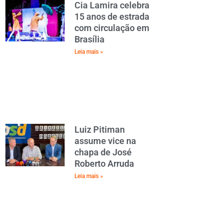
Cia Lamira celebra
15 anos de estrada
com circulação em
Brasília
Leia mais »
Luiz Pitiman
assume vice na
chapa de José
Roberto Arruda
Leia mais »