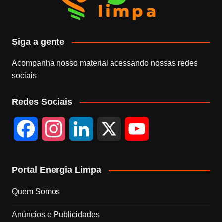
Siga a gente
Acompanha nosso material acessando nossas redes
sociais
Redes Sociais
F
I
L
X
Y
a
n
i
o
Portal Energia Limpa
c
s
n
u
Quem Somos
e
t
k
T
Anúncios e Publicidades