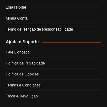
b
a
e
u
Loja | Portal
o
g
d
b
Minha Conta
o
r
I
e
Termo de Isenção de Responsabilidade
k
a
n
C
Ajuda e Suporte
m
h
Fale Conosco
a
Política de Privacidade
n
Política de Cookies
n
Termos e Condições
e
Troca e Devolução
l