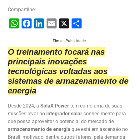
Compartilhe:
W
F
Li
E
X
S
h
a
n
m
h
at
c
k
ai
ar
Fim da Publicidade
O treinamento focará nas
s
e
e
l
e
principais inovações
A
b
dI
tecnológicas voltadas aos
p
o
n
sistemas de armazenamento de
p
o
energia
k
Desde 2024, a
SolaX Power
tem como uma de suas
missões levar ao
integrador solar
conhecimento para
que possa aproveitar o potencial do mercado de
armazenamento de energia
que está em ascensão no
Brasil, motivado, dentre outros fatores, pela demanda