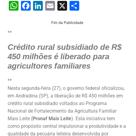
W
F
Li
E
X
S
h
a
n
m
h
at
c
k
ai
ar
Fim da Publicidade
s
e
e
l
e
**
A
b
dI
Crédito rural subsidiado de R$
p
o
n
450 milhões é liberado para
p
o
agricultores familiares
k
**
Nesta segunda-feira (27), o governo federal oficializou,
em Andradina (SP), a liberação de R$ 450 milhões em
crédito rural subsidiado voltados ao Programa
Nacional de Fortalecimento da Agricultura Familiar
Mais Leite (
Pronaf Mais Leite
). Esta iniciativa tem
como propósito central impulsionar a produtividade e a
qualidade da pecuária leiteira desenvolvida por