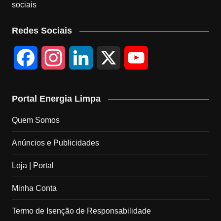
sociais
Redes Sociais
F
I
L
X
Y
a
n
i
o
Portal Energia Limpa
c
s
n
u
Quem Somos
e
t
k
T
Anúncios e Publicidades
b
a
e
u
Loja | Portal
o
g
d
b
Minha Conta
o
r
I
e
Termo de Isenção de Responsabilidade