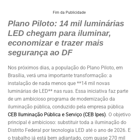
h
a
n
m
h
at
c
k
ai
ar
Fim da Publicidade
Plano Piloto: 14 mil luminárias
s
e
e
l
e
LED chegam para iluminar,
A
b
dI
economizar e trazer mais
p
o
n
segurança ao DF
p
o
k
Nos próximos dias, a população do Plano Piloto, em
Brasília, verá uma importante transformação: a
instalação de nada menos que **14 mil novas
luminárias de LED** nas ruas. Essa iniciativa faz parte
de um ambicioso programa de modernização da
iluminação pública, conduzido pela empresa pública
CEB Iluminação Pública e Serviço (CEB Ipes)
. O objetivo
principal é ambicioso: substituir toda a iluminação do
Distrito Federal por tecnologia LED até o ano de 2026. E
o trabalho já está bem adiantado, com quase 270 mil