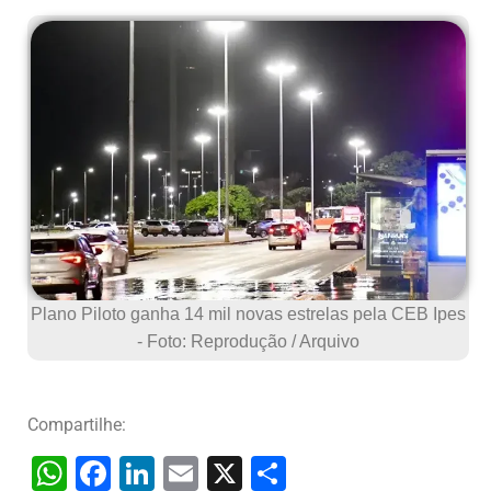
Plano Piloto ganha 14 mil novas estrelas pela CEB Ipes
- Foto: Reprodução / Arquivo
Compartilhe:
W
F
Li
E
X
S