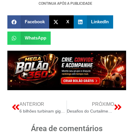
CONTINUA APÓS A PUBLICIDADE
Facebook
X
LinkedIn
WhatsApp
ANTERIOR
PRÓXIMO
6 bilhões turbinam gigante dos aplicativos
Desafios do Curtailment no Brasil: Transformando o Setor Elétrico
Área de comentários