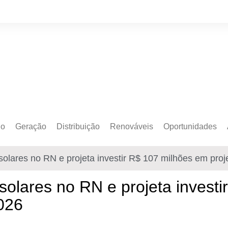
do
Geração
Distribuição
Renováveis
Oportunidades
o Cativo
Armazenamento
Crédito de Carbono
Editais e Licitaçõe
solares no RN e projeta investir R$ 107 milhões em proj
o Livre
Autoprodução
Sustentabilidade
Emprego
Eólica
Hidrogênio Verde
Eventos
solares no RN e projeta invest
Solar
Mobilidade Elétrica
Formação
2026
Transição Energética