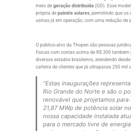
meio de
geração distribuída
(GD). Esse modelo
própria de
painéis solares
, permitindo que os
usinas já em operação, com uma redução de p
O público-alvo da Thopen são pessoas jurídi
físicas com contas acima de R$ 300 também p
diversos estados brasileiros, atendendo desd
carteira de clientes que já ultrapassa 250 mi
“Estas inaugurações representam
Rio Grande do Norte e são o pon
renovável que projetamos para a
21,87 MWp de potência solar n
nossa capacidade instalada atua
para o mercado livre de energi