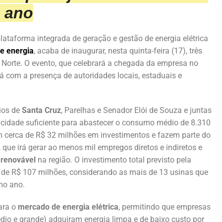
o ano
plataforma integrada de geração e gestão de energia elétrica
de energia
, acaba de inaugurar, nesta quinta-feira (17), três
o Norte. O evento, que celebrará a chegada da empresa no
á com a presença de autoridades locais, estaduais e
pios de
Santa Cruz
, Parelhas e Senador Elói de Souza e juntas
cidade suficiente para abastecer o consumo médio de 8.310
 cerca de R$ 32 milhões em investimentos e fazem parte do
que irá gerar ao menos mil empregos diretos e indiretos e
 renovável
na região. O investimento total previsto pela
 de R$ 107 milhões, considerando as mais de 13 usinas que
imo ano.
ara o
mercado de energia elétrica
, permitindo que empresas
dio e grande) adquiram energia limpa e de baixo custo por