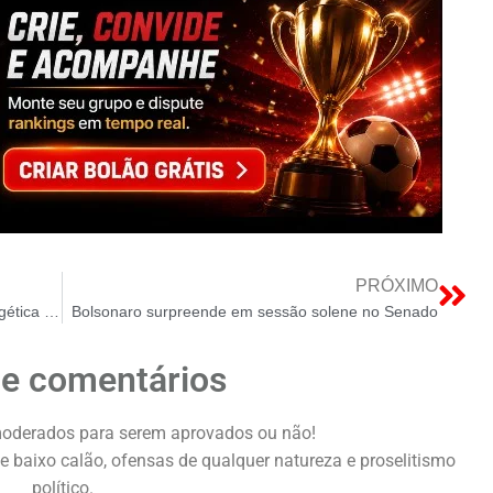
PRÓXIMO
Rio Grande do Norte Acelera Transição Energética com Thopen: Três Novas Usinas de GD Solar Entram em Operação
Bolsonaro surpreende em sessão solene no Senado
de comentários
oderados para serem aprovados ou não!
e baixo calão, ofensas de qualquer natureza e proselitismo
político.