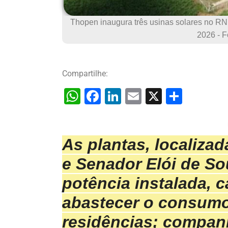
Thopen inaugura três usinas solares no RN 
2026 - F
Compartilhe:
W
F
Li
E
X
S
h
a
n
m
h
at
c
k
ai
ar
As plantas, localiza
s
e
e
l
e
A
b
dI
e Senador Elói de S
p
o
n
potência instalada, 
p
o
abastecer o consumo
k
residências; companh