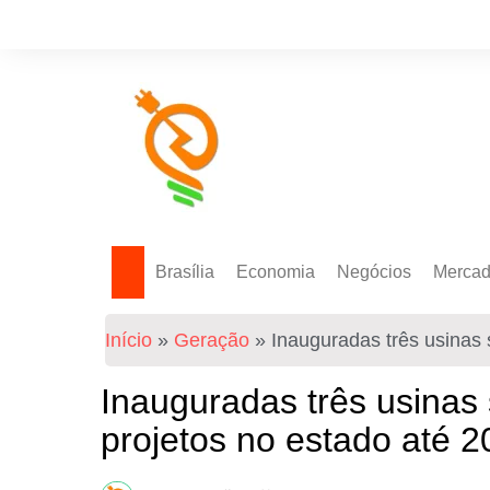
Brasília
Economia
Negócios
Merca
Política Energética
Indicadores
Agro
Mercad
Início
»
Geração
»
Inauguradas três usinas 
Tecnologia
Empresas
Mercad
Investimentos
Inauguradas três usinas 
Token
projetos no estado até 