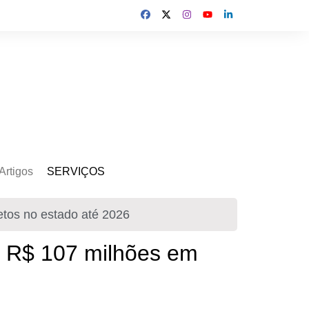
Artigos
SERVIÇOS
s
Kit Gerador
etos no estado até 2026
Assinatura Solar
Mercado Livre
ir R$ 107 milhões em
Usina de Locação
Usina de Investimento