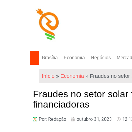
Brasília
Economia
Negócios
Merca
Política Energética
Indicadores
Agro
Mercad
Início
»
Economia
»
Fraudes no setor 
Tecnologia
Empresas
Mercad
Investimentos
Fraudes no setor solar 
Token
financiadoras
Por:
Redação
outubro 31, 2023
12:1