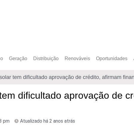
do
Geração
Distribuição
Renováveis
Oportunidades
o Cativo
Armazenamento
Crédito de Carbono
Editais e Licitaçõe
solar tem dificultado aprovação de crédito, afirmam fina
o Livre
Autoprodução
Sustentabilidade
Emprego
Eólica
Hidrogênio Verde
Eventos
tem dificultado aprovação de cr
Solar
Mobilidade Elétrica
Formação
Transição Energética
3 pm
Atualizado há 2 anos atrás