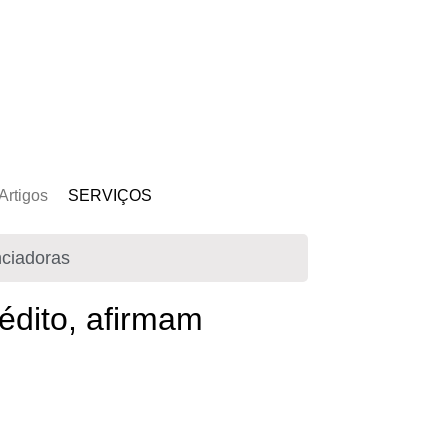
Artigos
SERVIÇOS
s
Kit Gerador
nciadoras
Assinatura Solar
Mercado Livre
édito, afirmam
Usina de Locação
Usina de Investimento
Seja um Parceiro