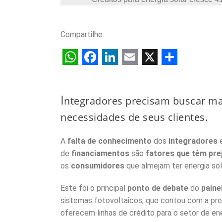
Compartilhe:
W
F
L
E
X
S
h
a
i
m
h
I
ntegradores precisam buscar ma
a
c
n
a
a
necessidades de seus clientes.
t
e
k
i
r
s
b
e
l
e
A
falta de conhecimento
dos
integradores
e
A
o
d
de
financiamentos
são
fatores que têm prej
p
o
I
os
consumidores
que almejam ter energia sol
p
k
n
Este foi o principal
ponto de debate
do
paine
sistemas fotovoltaicos, que contou com a pre
oferecem linhas de crédito para o setor de ene