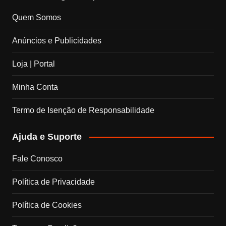
c
s
n
u
Quem Somos
e
t
k
T
Anúncios e Publicidades
b
a
e
u
Loja | Portal
o
g
d
b
Minha Conta
o
r
I
e
Termo de Isenção de Responsabilidade
k
a
n
C
Ajuda e Suporte
m
h
Fale Conosco
a
Política de Privacidade
n
Política de Cookies
n