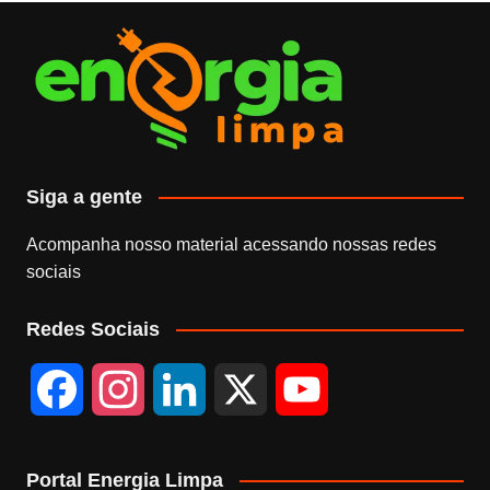
Siga a gente
Acompanha nosso material acessando nossas redes
sociais
Redes Sociais
F
I
L
X
Y
a
n
i
o
Portal Energia Limpa