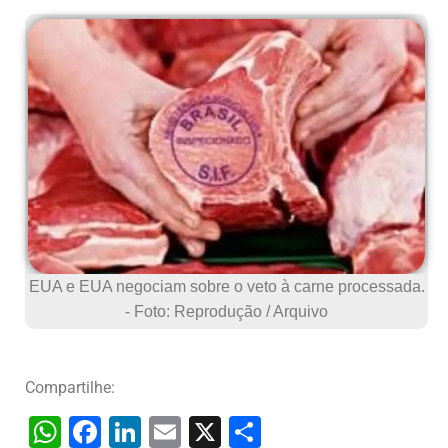
EUA e EUA negociam sobre o veto à carne processada.
- Foto: Reprodução / Arquivo
Compartilhe:
W
F
Li
E
X
S