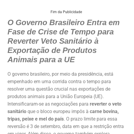
h
a
n
m
h
at
c
k
ai
ar
Fim da Publicidade
O Governo Brasileiro Entra em
s
e
e
l
e
Fase de Crise de Tempo para
A
b
dI
Reverter Veto Sanitário à
p
o
n
Exportação de Produtos
p
o
Animais para a UE
k
O governo brasileiro, por meio da presidência, está
empenhado em uma corrida contra o tempo para
resolver uma questão crucial nas exportações de
produtos animais para a União Europeia (UE).
Intensificaram-se as negociações para
reverter o veto
sanitário
que o bloco europeu impôs à
carne bovina,
tripas, peixe e mel do país
. O prazo limite para essa
reversão é 3 de setembro, data em que a restrição entra
em vigor. Além disso, o governo também explora