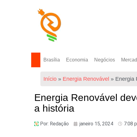
Brasília
Economia
Negócios
Merca
Política Energética
Indicadores
Agro
Mercad
Início
»
Energia Renovável
»
Energia 
Tecnologia
Empresas
Mercad
Investimentos
Energia Renovável dev
Token
a história
Por:
Redação
janeiro 15, 2024
7:08 