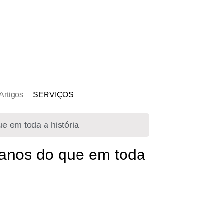
Artigos
SERVIÇOS
s
Kit Gerador
e em toda a história
Assinatura Solar
Mercado Livre
 anos do que em toda
Usina de Locação
Usina de Investimento
Seja um Parceiro