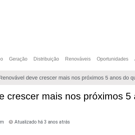
do
Geração
Distribuição
Renováveis
Oportunidades
o Cativo
Armazenamento
Crédito de Carbono
Editais e Licitaçõe
Renovável deve crescer mais nos próximos 5 anos do qu
o Livre
Autoprodução
Sustentabilidade
Emprego
Eólica
Hidrogênio Verde
Eventos
e crescer mais nos próximos 5
Solar
Mobilidade Elétrica
Formação
Transição Energética
pm
Atualizado há 3 anos atrás