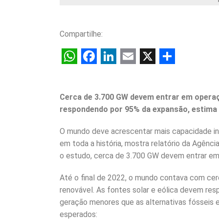
Compartilhe:
W
F
L
E
X
S
h
a
i
m
h
Cerca de 3.700 GW devem entrar em operaç
a
c
n
a
a
respondendo por 95% da expansão, estima 
t
e
k
i
r
s
b
e
l
e
O mundo deve acrescentar mais capacidade ins
em toda a história, mostra relatório da Agência
A
o
d
o estudo, cerca de 3.700 GW devem entrar em
p
o
I
p
k
n
Até o final de 2022, o mundo contava com cer
renovável. As fontes solar e eólica devem re
geração menores que as alternativas fósseis 
esperados: