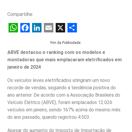
Compartilhe:
W
F
L
E
X
S
Fim da Publicidade
h
a
i
m
h
ABVE destacou o ranking com os modelos e
a
c
n
a
a
montadoras que mais emplacaram eletrificados em
t
e
k
i
r
janeiro de 2024
s
b
e
l
e
Os veículos leves eletrificados atingiram um novo
A
o
d
recorde de vendas, seguindo a tendência positiva do
p
o
I
ano anterior. De acordo com a Associação Brasileira do
p
k
n
Veículo Elétrico (ABVE), foram emplacados 12.026
veículos em janeiro, sendo 167% acima do mesmo mês
do ano passado, quando registrou 4.503.
Apesar do aumento do Imposto de Importação de