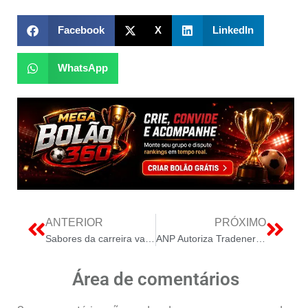
Facebook
X
LinkedIn
WhatsApp
ANTERIOR
PRÓXIMO
Sabores da carreira vagas abertas em todo o país
ANP Autoriza Tradener e Voqen a Importar Gás da Argentina e Bolívia, Fortalecendo o Mercado Brasileiro
Área de comentários