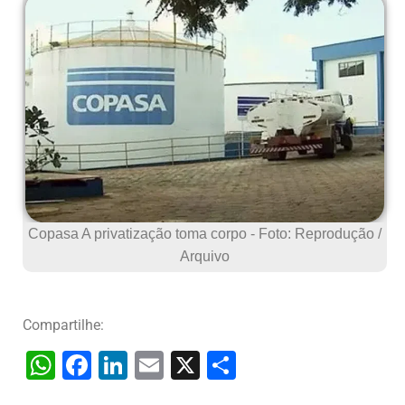
Copasa A privatização toma corpo - Foto: Reprodução /
Arquivo
Compartilhe:
W
F
Li
E
X
S
h
a
n
m
h