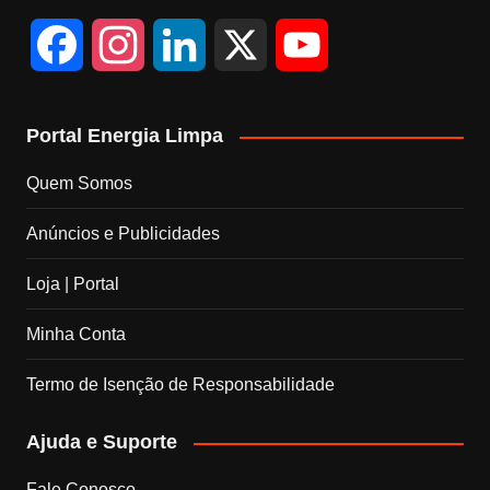
F
I
L
X
Y
a
n
i
o
Portal Energia Limpa
c
s
n
u
Quem Somos
e
t
k
T
Anúncios e Publicidades
b
a
e
u
Loja | Portal
o
g
d
b
Minha Conta
o
r
I
e
Termo de Isenção de Responsabilidade
k
a
n
C
Ajuda e Suporte
m
h
Fale Conosco