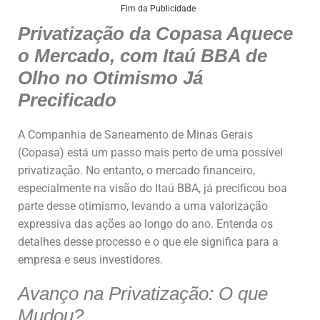
at
c
k
ai
ar
Fim da Publicidade
Privatização da Copasa Aquece
s
e
e
l
e
o Mercado, com Itaú BBA de
A
b
dI
Olho no Otimismo Já
p
o
n
Precificado
p
o
k
A Companhia de Saneamento de Minas Gerais
(Copasa) está um passo mais perto de uma possível
privatização. No entanto, o mercado financeiro,
especialmente na visão do Itaú BBA, já precificou boa
parte desse otimismo, levando a uma valorização
expressiva das ações ao longo do ano. Entenda os
detalhes desse processo e o que ele significa para a
empresa e seus investidores.
Avanço na Privatização: O que
Mudou?