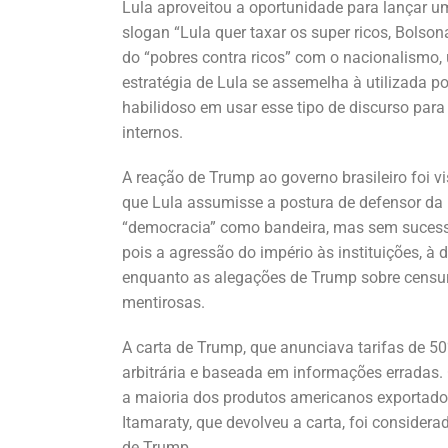
Lula aproveitou a oportunidade para lançar um
slogan “Lula quer taxar os super ricos, Bolson
do “pobres contra ricos” com o nacionalismo
estratégia de Lula se assemelha à utilizada p
habilidoso em usar esse tipo de discurso para
internos.
A reação de Trump ao governo brasileiro foi 
que Lula assumisse a postura de defensor da n
“democracia” como bandeira, mas sem sucesso.
pois a agressão do império às instituições, à 
enquanto as alegações de Trump sobre censur
mentirosas.
A carta de Trump, que anunciava tarifas de 5
arbitrária e baseada em informações erradas. 
a maioria dos produtos americanos exportados 
Itamaraty, que devolveu a carta, foi consider
de Trump.