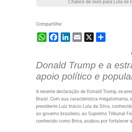
Chance de ouro para Lula se r
Compartilhe:
W
F
Li
E
X
S
h
a
n
m
h
at
c
k
ai
ar
Donald Trump e a estr
s
e
e
l
e
A
b
dI
apoio político e popul
p
o
n
p
o
A recente declaração de Donald Trump, ex-pre
Brasil. Com sua característica megalomania, 
k
presidente Luiz Inácio Lula da Silva, conhecid
ao governo brasileiro, ao Supremo Tribunal F
conhecido como Brics, acabou por fortalecer a