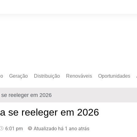
do
Geração
Distribuição
Renováveis
Oportunidades
o Cativo
Armazenamento
Crédito de Carbono
Editais e Licitaçõe
 se reeleger em 2026
o Livre
Autoprodução
Sustentabilidade
Emprego
Eólica
Hidrogênio Verde
Eventos
a se reeleger em 2026
Solar
Mobilidade Elétrica
Formação
6:01 pm
Atualizado há 1 ano atrás
Transição Energética