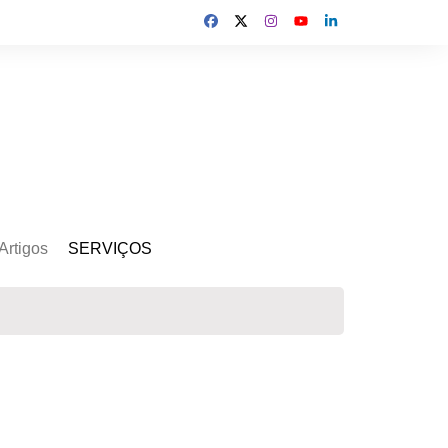
Artigos
SERVIÇOS
s
Kit Gerador
Assinatura Solar
Mercado Livre
Usina de Locação
Usina de Investimento