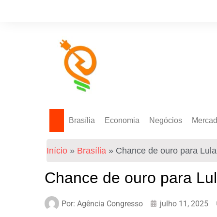
Brasília
Economia
Negócios
Merca
Política Energética
Indicadores
Agro
Mercad
Início
»
Brasília
»
Chance de ouro para Lula
Tecnologia
Empresas
Mercad
Investimentos
Chance de ouro para Lul
Token
Por:
Agência Congresso
julho 11, 2025