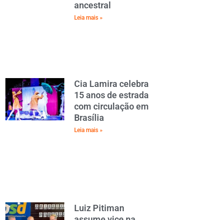
ancestral
Leia mais »
Cia Lamira celebra
15 anos de estrada
com circulação em
Brasília
Leia mais »
Luiz Pitiman
assume vice na