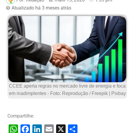
Atualizado há 3 meses atrás
CCEE aperta regras no mercado livre de energia e foca
em inadimplentes - Foto: Reprodução / Freepik | Pixbay
Compartilhe:
W
F
Li
E
X
S