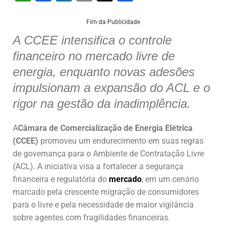
h
a
n
m
h
at
c
k
ai
ar
Fim da Publicidade
s
e
e
l
e
A CCEE intensifica o controle
financeiro no mercado livre de
A
b
dI
energia, enquanto novas adesões
p
o
n
impulsionam a expansão do ACL e o
p
o
rigor na gestão da inadimplência.
k
A
Câmara de Comercialização de Energia Elétrica
(CCEE)
promoveu um endurecimento em suas regras
de governança para o Ambiente de Contratação Livre
(ACL). A iniciativa visa a fortalecer a segurança
financeira e regulatória do
mercado
, em um cenário
marcado pela crescente migração de consumidores
para o livre e pela necessidade de maior vigilância
sobre agentes com fragilidades financeiras.