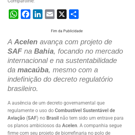
Compartilhe:
W
F
Li
E
X
S
h
a
n
m
h
at
c
k
ai
ar
Fim da Publicidade
s
e
e
l
e
A
Acelen
avança com projeto de
SAF
A
na
b
Bahia
dI
, focando no mercado
internacional e na sustentabilidade
p
o
n
da
macaúba
, mesmo com a
p
o
indefinição do decreto regulatório
k
brasileiro.
A ausência de um decreto governamental que
regulamente o uso do
Combustível Sustentável de
Aviação
(
SAF
) no
Brasil
não tem sido um entrave para
os planos ambiciosos da
Acelen
. A companhia segue
firme com seu projeto de biorrefinaria no polo de