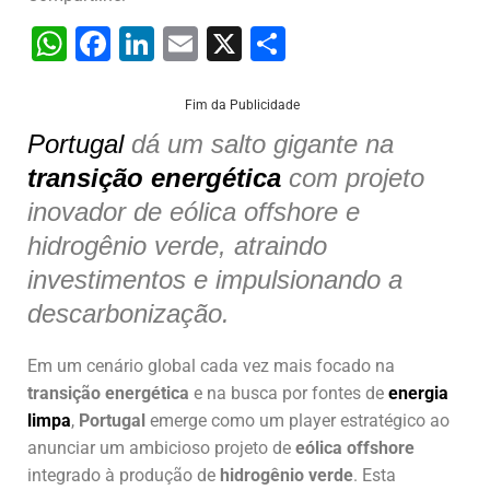
W
F
Li
E
X
S
h
a
n
m
h
at
c
k
ai
ar
Fim da Publicidade
s
e
e
l
e
Portugal
dá um salto gigante na
transição energética
A
b
dI
com projeto
inovador de eólica offshore e
p
o
n
hidrogênio verde, atraindo
p
o
investimentos e impulsionando a
k
descarbonização.
Em um cenário global cada vez mais focado na
transição energética
e na busca por fontes de
energia
limpa
,
Portugal
emerge como um player estratégico ao
anunciar um ambicioso projeto de
eólica offshore
integrado à produção de
hidrogênio verde
. Esta