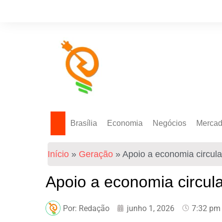
Brasília
Economia
Negócios
Merca
Política Energética
Indicadores
Agro
Mercad
Início
»
Geração
»
Apoio a economia circular
Tecnologia
Empresas
Mercad
Investimentos
Apoio a economia circula
Token
Por:
Redação
junho 1, 2026
7:32 pm