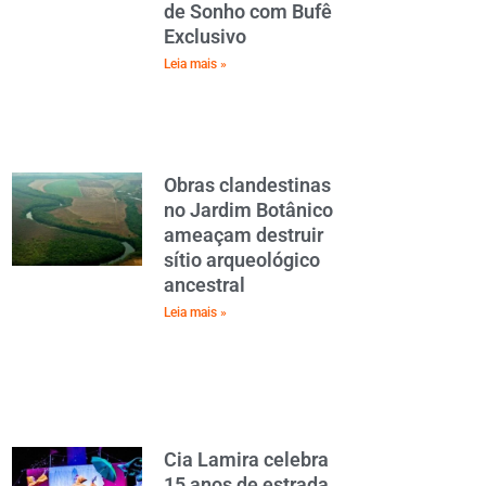
de Sonho com Bufê
Exclusivo
Leia mais »
Obras clandestinas
no Jardim Botânico
ameaçam destruir
sítio arqueológico
ancestral
Leia mais »
Cia Lamira celebra
15 anos de estrada