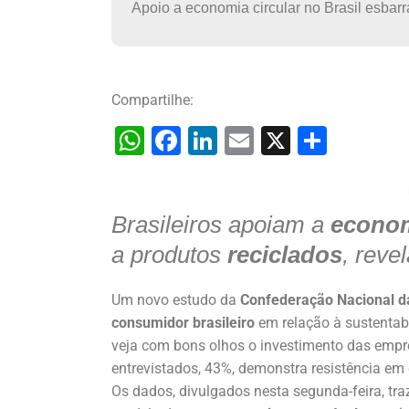
Apoio a economia circular no Brasil esbarra
Compartilhe:
W
F
Li
E
X
S
h
a
n
m
h
at
c
k
ai
ar
Brasileiros apoiam a
s
e
e
l
e
econom
A
b
dI
a produtos
reciclados
, reve
p
o
n
Um novo estudo da
Confederação Nacional da
p
o
consumidor brasileiro
em relação à sustentab
k
veja com bons olhos o investimento das empr
entrevistados, 43%, demonstra resistência e
Os dados, divulgados nesta segunda-feira, tr