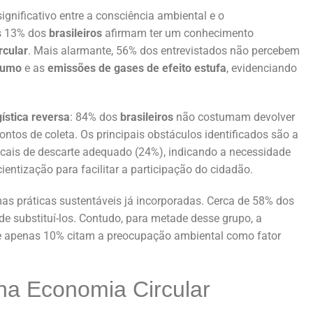
nificativo entre a consciência ambiental e o
s 13% dos
brasileiros
afirmam ter um conhecimento
rcular
. Mais alarmante, 56% dos entrevistados não percebem
sumo
e as
emissões de gases de efeito estufa
, evidenciando
gística reversa
: 84% dos
brasileiros
não costumam devolver
pontos de coleta. Os principais obstáculos identificados são a
locais de descarte adequado (24%), indicando a necessidade
entização para facilitar a participação do cidadão.
mas práticas sustentáveis já incorporadas. Cerca de 58% dos
e substituí-los. Contudo, para metade desse grupo, a
, e apenas 10% citam a preocupação ambiental como fator
na Economia Circular