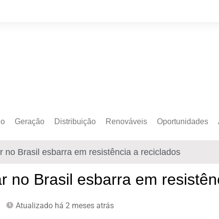
do
Geração
Distribuição
Renováveis
Oportunidades
o Cativo
Armazenamento
Crédito de Carbono
Editais e Licitaçõe
 no Brasil esbarra em resistência a reciclados
o Livre
Autoprodução
Sustentabilidade
Emprego
Eólica
Hidrogênio Verde
Eventos
r no Brasil esbarra em resistên
Solar
Mobilidade Elétrica
Formação
Atualizado há 2 meses atrás
Transição Energética