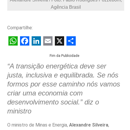
Agência Brasil
Compartilhe:
W
F
L
E
X
S
Fim da Publicidade
h
a
i
m
h
“A transição energética deve ser
a
c
n
a
a
justa, inclusiva e equilibrada. Se nós
t
e
k
i
r
formos por esse caminho nós vamos
s
b
e
l
e
criar uma economia com
A
o
d
desenvolvimento social.” diz o
p
o
I
ministro
p
k
n
O ministro de Minas e Energia,
Alexandre Silveira
,