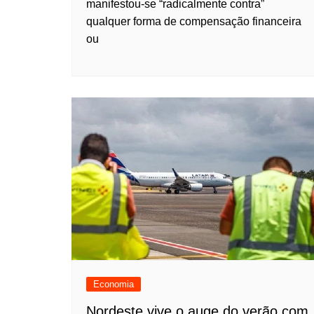
manifestou-se “radicalmente contra”
qualquer forma de compensação financeira
ou
Economia
Nordeste vive o auge do verão com