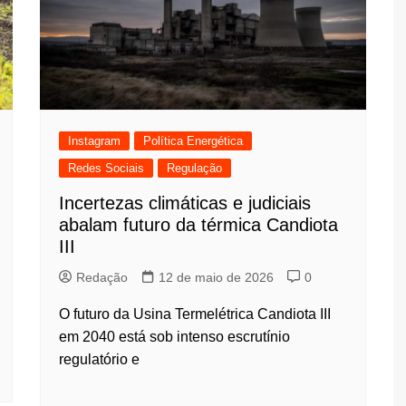
Instagram
Política Energética
Redes Sociais
Regulação
Incertezas climáticas e judiciais
abalam futuro da térmica Candiota
III
Redação
12 de maio de 2026
0
O futuro da Usina Termelétrica Candiota III
em 2040 está sob intenso escrutínio
regulatório e