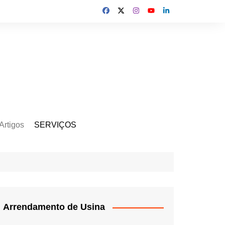
Artigos
SERVIÇOS
s
Kit Gerador
Assinatura Solar
Mercado Livre
Usina de Locação
Arrendamento de Usina
Usina de Investimento