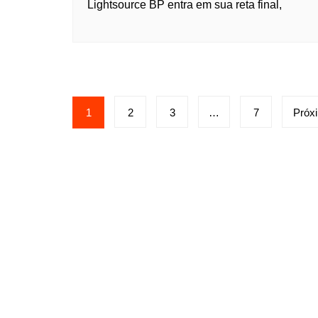
Lightsource BP entra em sua reta final,
1
2
3
…
7
Próx