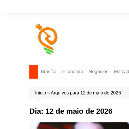
Brasília
Economia
Negócios
Merca
Política Energética
Indicadores
Agro
Mercad
Início
»
Arquivos para 12 de maio de 2026
Tecnologia
Empresas
Mercad
Investimentos
Dia:
12 de maio de 2026
Token