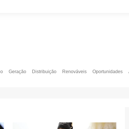
do
Geração
Distribuição
Renováveis
Oportunidades
o Cativo
Armazenamento
Crédito de Carbono
Editais e Licitaçõe
o Livre
Autoprodução
Sustentabilidade
Emprego
Eólica
Hidrogênio Verde
Eventos
Solar
Mobilidade Elétrica
Formação
Transição Energética