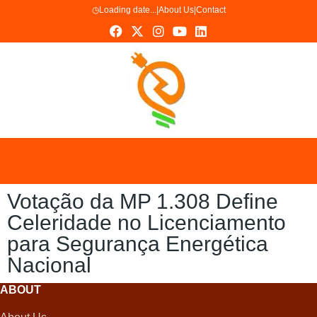
◷
Loading date...
|
About Us
|
Contact
Votação da MP 1.308 Define
Celeridade no Licenciamento
para Segurança Energética
Nacional
ABOUT