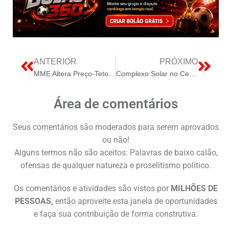
ANTERIOR
PRÓXIMO
MME Altera Preço-Teto do Leilão A-5 para PCHs: Um Impulso Estratégico à Geração Hídrica Renovável no Brasil
Complexo Solar no Ceará Ilumina 200 Mil Lares na região do Vale do Jaguaribe
Área de comentários
Seus comentários são moderados para serem aprovados
ou não!
Alguns termos não são aceitos: Palavras de baixo calão,
ofensas de qualquer natureza e proselitismo político.
Os comentários e atividades são vistos por
MILHÕES DE
PESSOAS,
então aproveite esta janela de oportunidades
e faça sua contribuição de forma construtiva.