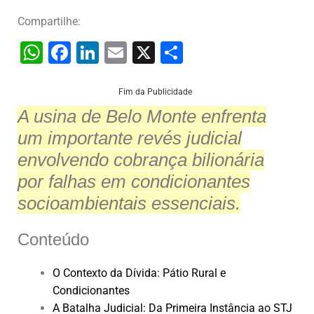
Compartilhe:
W
F
Li
E
X
S
h
a
n
m
h
at
c
k
ai
ar
Fim da Publicidade
A usina de Belo Monte enfrenta
s
e
e
l
e
um importante revés judicial
A
b
dI
envolvendo cobrança bilionária
p
o
n
por falhas em condicionantes
p
o
socioambientais essenciais.
k
Conteúdo
O Contexto da Dívida: Pátio Rural e
Condicionantes
A Batalha Judicial: Da Primeira Instância ao STJ