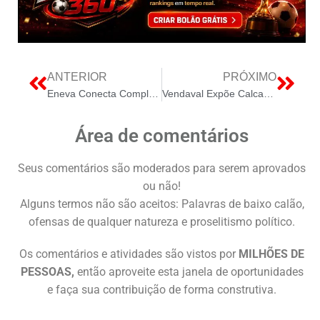
ANTERIOR
PRÓXIMO
Eneva Conecta Complexo Termelétrico Azulão 950 ao SIN, Reforçando a Segurança Energética no Norte
Vendaval Expõe Calcanhar de Aquiles: SP, Aneel e Enel Travam Luta por Resiliência da Rede
Área de comentários
Seus comentários são moderados para serem aprovados
ou não!
Alguns termos não são aceitos: Palavras de baixo calão,
ofensas de qualquer natureza e proselitismo político.
Os comentários e atividades são vistos por
MILHÕES DE
PESSOAS,
então aproveite esta janela de oportunidades
e faça sua contribuição de forma construtiva.