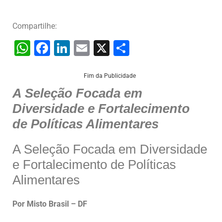
Compartilhe:
W
F
Li
E
X
S
h
a
n
m
h
at
c
k
ai
ar
Fim da Publicidade
A Seleção Focada em
s
e
e
l
e
Diversidade e Fortalecimento
A
b
dI
de Políticas Alimentares
p
o
n
p
o
A Seleção Focada em Diversidade
k
e Fortalecimento de Políticas
Alimentares
Por Misto Brasil – DF