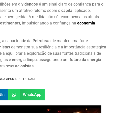
 bilhões em
dividendos
é um sinal claro de confiança para o
resenta um atrativo retorno sobre o
capital
aplicado,
a e bem gerida. A medida não só recompensa os atuais
vestimentos
, impulsionando a confiança na
economia
a
, a capacidade da
Petrobras
de manter uma forte
nistas
demonstra sua resiliência e a importância estratégica
 a equilibrar a exploração de suas fontes tradicionais de
ogias e
energia limpa
, assegurando um
futuro da energia
ara seus
acionistas
.
NUA APÓS A PUBLICIDADE
dIn
WhatsApp