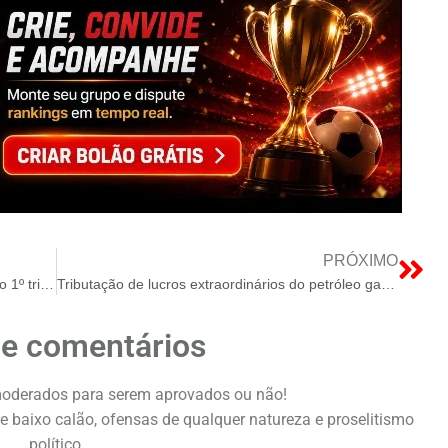
PRÓXIMO
Petrobras registra lucro de R$ 32,7 bilhões no 1º tri 2026, queda 7,2%
Tributação de lucros extraordinários do petróleo ganha força estratégica no Brasil frente à crise geopolítica
de comentários
oderados para serem aprovados ou não!
e baixo calão, ofensas de qualquer natureza e proselitismo
político.