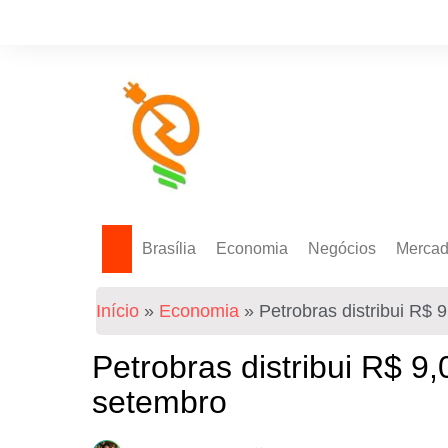
Brasília
Economia
Negócios
Merca
Política Energética
Indicadores
Agro
Mercad
Início
»
Economia
»
Petrobras distribui R$ 
Tecnologia
Empresas
Mercad
Investimentos
Petrobras distribui R$ 9
Token
setembro