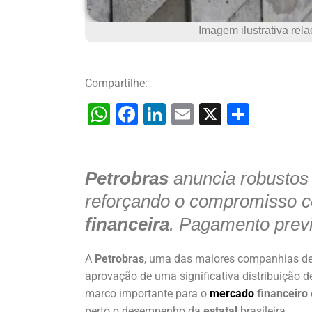
Imagem ilustrativa rel
Compartilhe:
W
F
Li
E
X
S
h
a
n
m
h
at
c
k
ai
ar
Petrobras
s
e
e
anuncia robusto
l
e
A
b
dI
reforçando o compromisso
p
o
n
financeira
. Pagamento previ
p
o
A
Petrobras
, uma das maiores companhias d
k
aprovação de uma significativa distribuição 
marco importante para o
mercado
financeiro
perto o desempenho da
estatal
brasileira.