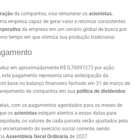
tração
da companhia, visa remunerar os
acionistas
,
a empresa capaz de gerar valor e retornos consistentes.
rporativa
da empresa em um cenário global de busca por
smo tempo em que otimiza sua produção tradicional.
agamento
 traduz em aproximadamente R$ 0,70097272 por ação.
, este pagamento representa uma antecipação da
 com base no balanço financeiro fechado em 31 de março de
 planejamento da companhia em sua
política de dividendos
.
celas, com os pagamentos agendados para os meses de
que os
acionistas
estejam atentos a essas datas para
 equidade, os valores de cada parcela serão ajustados pela
encerramento do exercício social corrente, sendo
 na
Assembleia Geral Ordinária
de 2027.