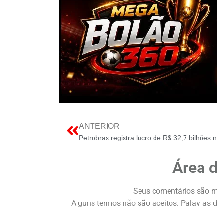
ANTERIOR
Área 
Seus comentários são m
Alguns termos não são aceitos: Palavras d