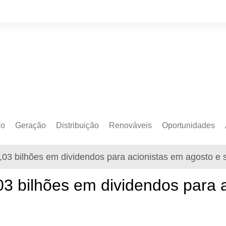
do
Geração
Distribuição
Renováveis
Oportunidades
o Cativo
Armazenamento
Crédito de Carbono
Editais e Licitaçõe
9,03 bilhões em dividendos para acionistas em agosto e
o Livre
Autoprodução
Sustentabilidade
Emprego
Eólica
Hidrogênio Verde
Eventos
,03 bilhões em dividendos para 
Solar
Mobilidade Elétrica
Formação
Transição Energética