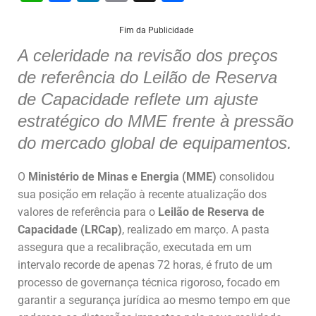
h
a
n
m
h
at
c
k
ai
ar
Fim da Publicidade
s
e
e
l
e
A celeridade na revisão dos preços
de referência do Leilão de Reserva
A
b
dI
de Capacidade reflete um ajuste
p
o
n
estratégico do MME frente à pressão
p
o
do mercado global de equipamentos.
k
O
Ministério de Minas e Energia (MME)
consolidou
sua posição em relação à recente atualização dos
valores de referência para o
Leilão de Reserva de
Capacidade (LRCap)
, realizado em março. A pasta
assegura que a recalibração, executada em um
intervalo recorde de apenas 72 horas, é fruto de um
processo de governança técnica rigoroso, focado em
garantir a segurança jurídica ao mesmo tempo em que