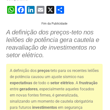
W
F
Li
E
X
S
h
a
n
m
h
at
c
k
ai
ar
Fim da Publicidade
A definição dos preços-teto nos
s
e
e
l
e
leilões de potência gera cautela e
A
b
dI
reavaliação de investimentos no
p
o
n
setor elétrico.
p
o
k
A definição dos
preços
-teto para os recentes leilões
de potência causou um ajuste sísmico nas
expectativas
de todo o
setor elétrico
. A
frustração
entre
geradores
, especialmente aqueles focados
em novas fontes firmes, é generalizada,
sinalizando um momento de cautela obrigatória
para futuros
investimentos
em segurança