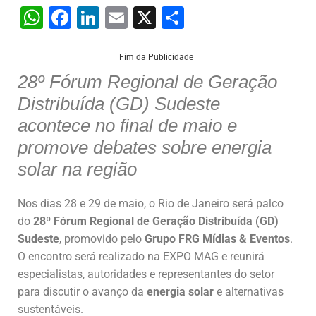
W
F
Li
E
X
S
h
a
n
m
h
at
c
k
ai
ar
Fim da Publicidade
28º Fórum Regional de Geração
s
e
e
l
e
Distribuída (GD) Sudeste
A
b
dI
acontece no final de maio e
p
o
n
promove debates sobre energia
p
o
solar na região
k
Nos dias 28 e 29 de maio, o Rio de Janeiro será palco
do
28º Fórum Regional de Geração Distribuída (GD)
Sudeste
, promovido pelo
Grupo FRG Mídias & Eventos
.
O encontro será realizado na EXPO MAG e reunirá
especialistas, autoridades e representantes do setor
para discutir o avanço da
energia solar
e alternativas
sustentáveis.