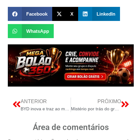
Facebook
X
LinkedIn
WhatsApp
ANTERIOR
PRÓXIMO
BYD inova e traz ao mercado um carro urbano ao preço de um Fiat Mobi!
Mistério por trás do grande apagão na Europa: Descoberto fenômeno raro como causa
Área de comentários