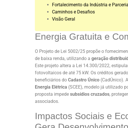
Fortalecimento da Indústria e Parceri
Caminhos e Desafios
Visão Geral
Energia Gratuita e C
O Projeto de Lei 5002/25 propõe o fornecime
de baixa renda, utilizando a
geração distribuí
Este projeto altera a Lei 14.300/2022, estipul
fotovoltaicos de até 75 kW. Os créditos gera
beneficiários do
Cadastro Único
(CadÚnico). A
Energia Elétrica
(SCEE), modelo já utilizado p
proposta impede
subsídios cruzados
, proteg
associados.
Impactos Sociais e Ec
Gera Desenvolviment