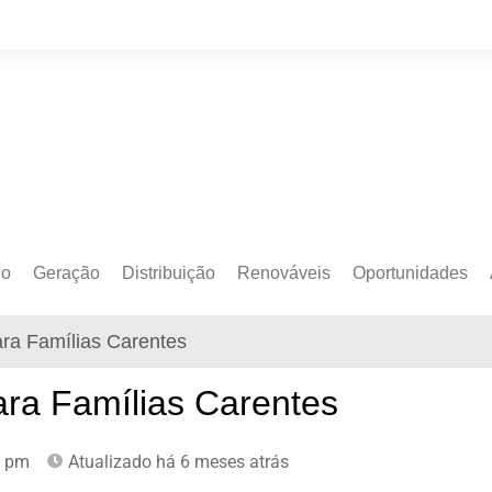
do
Geração
Distribuição
Renováveis
Oportunidades
o Cativo
Armazenamento
Crédito de Carbono
Editais e Licitaçõe
ara Famílias Carentes
o Livre
Autoprodução
Sustentabilidade
Emprego
Eólica
Hidrogênio Verde
Eventos
ara Famílias Carentes
Solar
Mobilidade Elétrica
Formação
1 pm
Atualizado há 6 meses atrás
Transição Energética