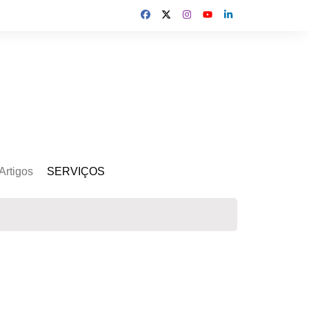
Artigos
SERVIÇOS
s
Kit Gerador
Assinatura Solar
Mercado Livre
Usina de Locação
Usina de Investimento