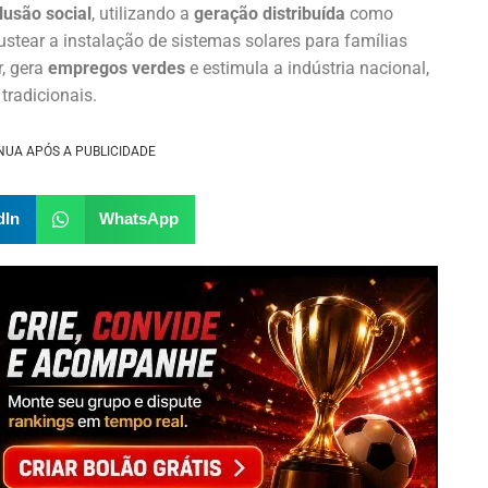
lusão social
, utilizando a
geração distribuída
como
custear a instalação de sistemas solares para famílias
, gera
empregos verdes
e estimula a indústria nacional,
tradicionais.
NUA APÓS A PUBLICIDADE
dIn
WhatsApp