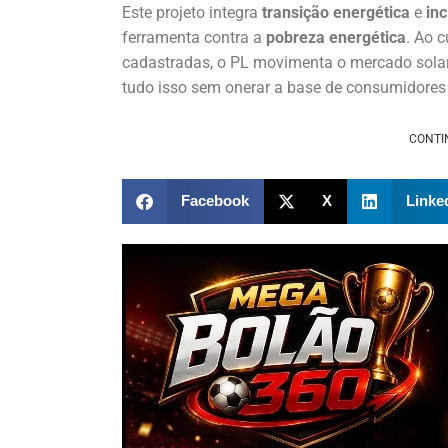
Este projeto integra
transição energética
e
inc
ferramenta contra a
pobreza energética
. Ao 
cadastradas, o PL movimenta o mercado solar
tudo isso sem onerar a base de consumidores 
CONTI
Facebook
X
Linke