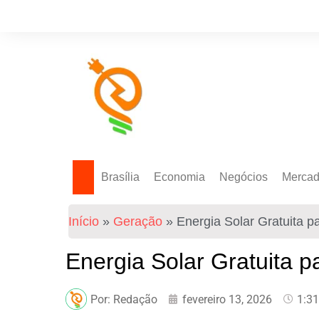
Brasília
Economia
Negócios
Merca
Política Energética
Indicadores
Agro
Mercad
Início
»
Geração
»
Energia Solar Gratuita p
Tecnologia
Empresas
Mercad
Investimentos
Energia Solar Gratuita p
Token
Por:
Redação
fevereiro 13, 2026
1:3