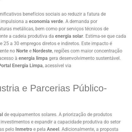
icativos benefícios sociais ao reduzir a fatura de
o impulsiona a
economia verde
. A demanda por
uturas metálicas, bem como por serviços técnicos de
ente a cadeia produtiva da
energia solar
. Estima-se que cada
e 25 a 30 empregos diretos e indiretos. Este impacto é
mente no
Norte
e
Nordeste
, regiões com maior concentração
 acesso à
energia limpa
gera desenvolvimento sustentável.
Portal Energia Limpa
, acessível via
stria e Parcerias Público-
al
de equipamentos solares. A priorização de produtos
r investimentos e expandir a capacidade produtiva do setor
das pelo
Inmetro
e pela
Aneel
. Adicionalmente, a proposta