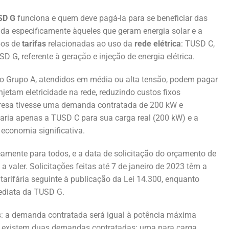
D G
funciona e quem deve pagá-la para se beneficiar das
ada especificamente àqueles que geram energia solar e a
ipos de
tarifas
relacionadas ao uso da
rede elétrica
: TUSD C,
D G, referente à geração e injeção de energia elétrica.
o Grupo A, atendidos em média ou alta tensão, podem pagar
jetam eletricidade na rede, reduzindo custos fixos
resa tivesse uma demanda contratada de 200 kW e
garia apenas a TUSD C para sua carga real (200 kW) e a
economia significativa.
amente para todos, e a data de solicitação do orçamento de
aler. Solicitações feitas até 7 de janeiro de 2023 têm a
arifária seguinte à publicação da Lei 14.300, enquanto
mediata da TUSD G.
es: a demanda contratada será igual à potência máxima
ga, existem duas demandas contratadas: uma para carga