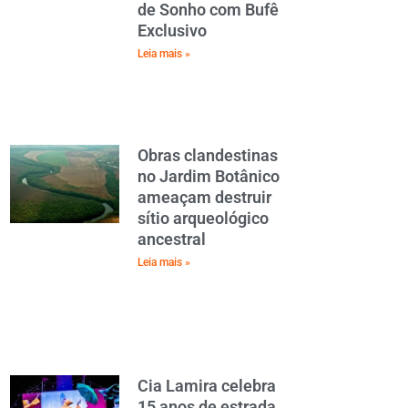
de Sonho com Bufê
Exclusivo
Leia mais »
Obras clandestinas
no Jardim Botânico
ameaçam destruir
sítio arqueológico
ancestral
Leia mais »
Cia Lamira celebra
15 anos de estrada