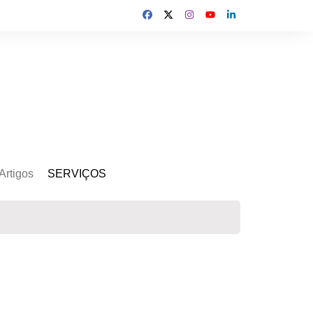
Artigos
SERVIÇOS
s
Kit Gerador
Assinatura Solar
Mercado Livre
Usina de Locação
Usina de Investimento