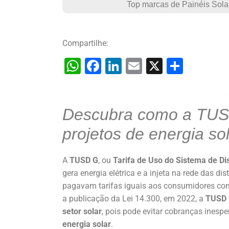
Top marcas de Painéis Sola
Compartilhe:
W
F
Li
E
X
S
h
a
n
m
h
at
c
k
ai
ar
Descubra como a TUSD
s
e
e
l
e
A
b
dI
projetos de energia so
p
o
n
p
o
A
TUSD G
, ou
Tarifa de Uso do Sistema de Di
gera energia elétrica e a injeta na rede das di
k
pagavam tarifas iguais aos consumidores co
a publicação da Lei 14.300, em 2022, a
TUSD
setor solar
, pois pode evitar cobranças inespe
energia solar
.