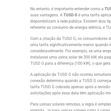
No entanto, é importante entender como a
TUS
suas vantagens. A
TUSD G
é uma tarifa aplic
disponibilizam à rede pública. Existem dois t
referente ao consumo de energia elétrica, e TUS
Com a criação da TUSD G, os consumidores d
uma tarifa significativamente menor quando in
consideravelmente. Por exemplo, se uma emp
instalasse uma usina solar de 300 kW, ela pa
TUSD G para a diferença (100 kW), o que gera 
A aplicação da TUSD G não ocorreu simultane
conexão determina quando a TUSD G começa a v
tarifa TUSD G cobrada apenas após a revisão t
solicitações após essa data têm aplicação i
Para usinas solares remotas, a regra é simpl
injetada. Já para usinas solares junto à car