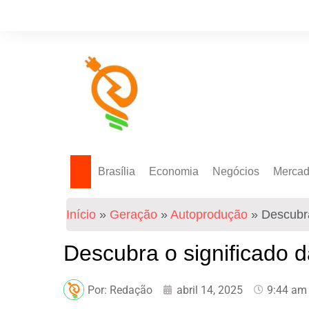
Brasília
Economia
Negócios
Merca
Política Energética
Indicadores
Agro
Mercad
Início
»
Geração
»
Autoprodução
»
Descubra
Tecnologia
Empresas
Mercad
Investimentos
Descubra o significado 
Token
Por:
Redação
abril 14, 2025
9:44 am