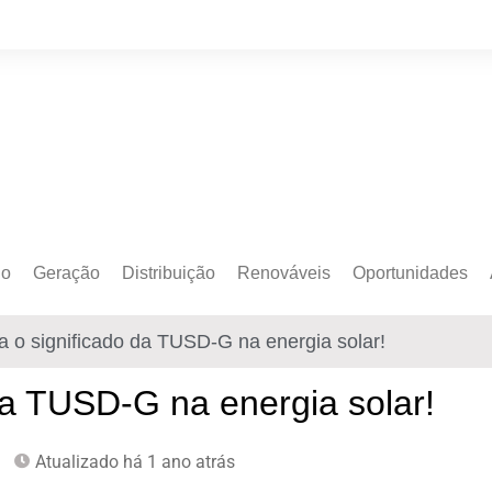
do
Geração
Distribuição
Renováveis
Oportunidades
o Cativo
Armazenamento
Crédito de Carbono
Editais e Licitaçõe
 o significado da TUSD-G na energia solar!
o Livre
Autoprodução
Sustentabilidade
Emprego
Eólica
Hidrogênio Verde
Eventos
da TUSD-G na energia solar!
Solar
Mobilidade Elétrica
Formação
Atualizado há 1 ano atrás
Transição Energética