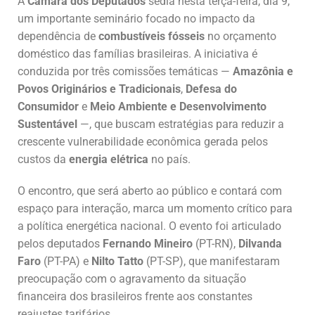
A
Câmara dos Deputados
sedia nesta terça-feira, dia 9,
um importante seminário focado no impacto da
dependência de
combustíveis fósseis
no orçamento
doméstico das famílias brasileiras. A iniciativa é
conduzida por três comissões temáticas —
Amazônia e
Povos Originários e Tradicionais
,
Defesa do
Consumidor
e
Meio Ambiente e Desenvolvimento
Sustentável
—, que buscam estratégias para reduzir a
crescente vulnerabilidade econômica gerada pelos
custos da
energia elétrica
no país.
O encontro, que será aberto ao público e contará com
espaço para interação, marca um momento crítico para
a política energética nacional. O evento foi articulado
pelos deputados
Fernando Mineiro
(PT-RN),
Dilvanda
Faro
(PT-PA) e
Nilto Tatto
(PT-SP), que manifestaram
preocupação com o agravamento da situação
financeira dos brasileiros frente aos constantes
reajustes tarifários.