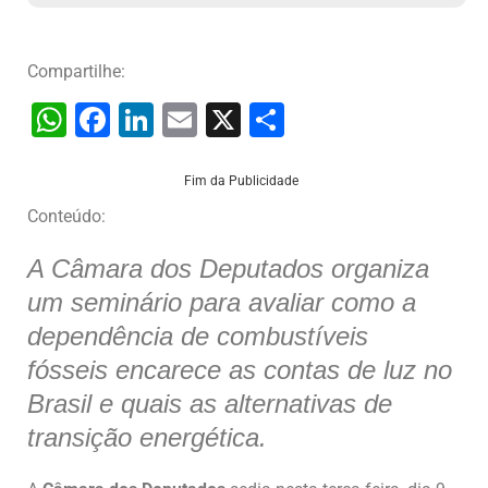
Compartilhe:
W
F
Li
E
X
S
h
a
n
m
h
at
c
k
ai
ar
Fim da Publicidade
s
e
e
l
e
Conteúdo:
A
b
dI
A Câmara dos Deputados organiza
p
o
n
um seminário para avaliar como a
p
o
dependência de combustíveis
k
fósseis encarece as contas de luz no
Brasil e quais as alternativas de
transição energética.