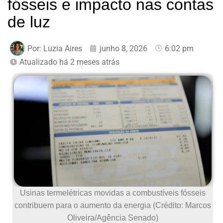
fósseis e impacto nas contas
de luz
Por:
Luzia Aires
junho 8, 2026
6:02 pm
Atualizado há 2 meses atrás
Usinas termelétricas movidas a combustíveis fósseis
contribuem para o aumento da energia (Crédito: Marcos
Oliveira/Agência Senado)