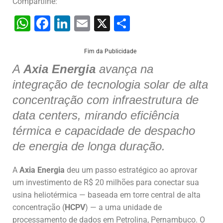
Compartilhe:
W
F
Li
E
X
S
h
a
n
m
h
at
c
k
ai
ar
Fim da Publicidade
s
e
e
l
e
A
Axia Energia
avança na
integração de tecnologia solar de alta
A
b
dI
concentração com infraestrutura de
p
o
n
data centers, mirando eficiência
p
o
térmica e capacidade de despacho
k
de energia de longa duração.
A
Axia Energia
deu um passo estratégico ao aprovar
um investimento de R$ 20 milhões para conectar sua
usina heliotérmica — baseada em torre central de alta
concentração (
HCPV
) — a uma unidade de
processamento de dados em Petrolina, Pernambuco. O