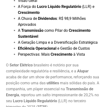
Visão Geral
A Força do
Lucro Líquido Regulatório
(LLR) e
Crescimento
A Chuva de
Dividendos
: R$ 98,9 Milhões
Aprovados
A
Transmissão
como Pilar do
Crescimento
Sustentável
A Geração Limpa e a Diversificação Estratégica
Eficiência Operacional
e Gestão de Custos
Perspectivas: Mais
Crescimento
à Vista
O
Setor Elétrico
brasileiro é notório por sua
complexidade regulatória e resiliência, e a
Alupar
acaba de dar um show de performance, reforçando sua
posição como uma das
utilities
mais sólidas do país. A
companhia, um
player
essencial na
Transmissão de
Energia
, reportou um salto impressionante de 20,2% no
seu
Lucro Líquido Regulatório
(LLR) no terceiro
trimestre de 2025 (
3T25
).