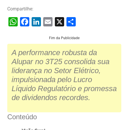
Compartilhe:
W
F
Li
E
X
S
h
a
n
m
h
at
c
k
ai
ar
Fim da Publicidade
s
e
e
l
e
A performance robusta da
A
b
dI
Alupar no 3T25 consolida sua
p
o
n
liderança no Setor Elétrico,
p
o
impulsionada pelo Lucro
k
Líquido Regulatório e promessa
de dividendos recordes.
Conteúdo