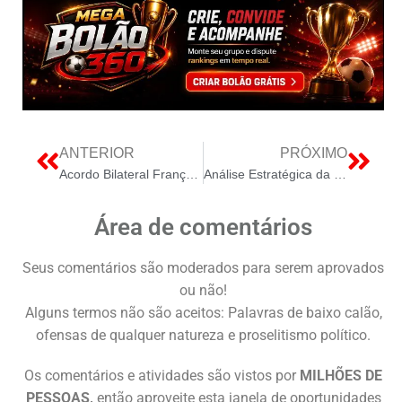
ANTERIOR
PRÓXIMO
Acordo Bilateral França-Brasil Revoluciona Matriz Energética com Foco em Energia Nuclear e Limpa na COP30
Análise Estratégica da Cúpula do Clima: Aceleração da Transição Energética e o Papel dos Combustíveis Fósseis
Área de comentários
Seus comentários são moderados para serem aprovados
ou não!
Alguns termos não são aceitos: Palavras de baixo calão,
ofensas de qualquer natureza e proselitismo político.
Os comentários e atividades são vistos por
MILHÕES DE
PESSOAS,
então aproveite esta janela de oportunidades