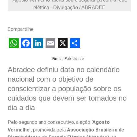
elétrica - Divulgação / ABRADEE
Compartilhe:
W
F
L
E
X
S
Fim da Publicidade
h
a
i
m
h
Abradee definiu data no calendário
a
c
n
a
a
nacional com o objetivo de
t
e
k
i
r
conscientizar a população sobre os
s
b
e
l
e
cuidados que devem ser tomados no
A
o
d
dia a dia
p
o
I
p
k
n
Pelo segundo ano consecutivo, a ação
‘Agosto
Vermelho’,
promovida pela
Associação Brasileira de