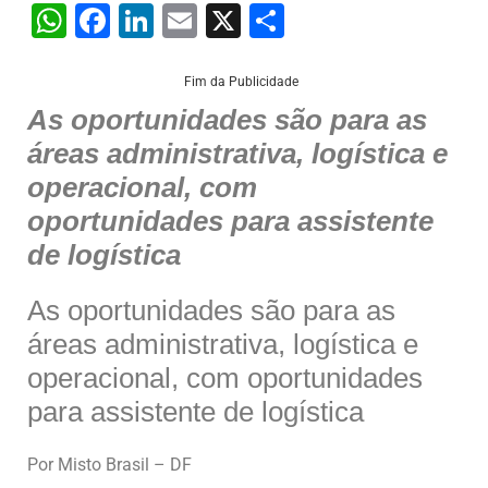
W
F
Li
E
X
S
h
a
n
m
h
at
c
k
ai
ar
Fim da Publicidade
As oportunidades são para as
s
e
e
l
e
áreas administrativa, logística e
A
b
dI
operacional, com
p
o
n
oportunidades para assistente
p
o
de logística
k
As oportunidades são para as
áreas administrativa, logística e
operacional, com oportunidades
para assistente de logística
Por Misto Brasil – DF