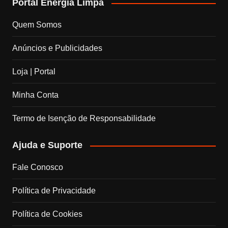
Portal Energia Limpa
c
s
n
u
Quem Somos
e
t
k
T
Anúncios e Publicidades
b
a
e
u
Loja | Portal
o
g
d
b
Minha Conta
o
r
I
e
Termo de Isenção de Responsabilidade
k
a
n
C
Ajuda e Suporte
m
h
Fale Conosco
a
Política de Privacidade
n
Política de Cookies