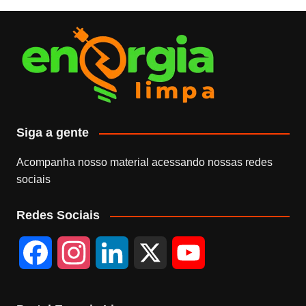
Siga a gente
Acompanha nosso material acessando nossas redes
sociais
Redes Sociais
F
I
L
X
Y
a
n
i
o