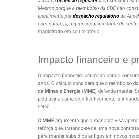
alusão a
benefício regulatório
ou subsídio extra
Mesmo porque o reembolso da CDE não constitui
anualmente por
despacho regulatório
da Aneel,
com natureza, regime jurídico e fonte de custe
magistrado em seu relatório.
Impacto financeiro e 
O impacto financeiro estimado para o consum
anos. O cálculo considera que o reembolso d
de Minas e Energia
(
MME
) defende manter. S
pela usina cairia significativamente, alinhan
setor.
O
MME
argumenta que a manobra visa apenas 
reforça que, tratando-se de uma nova contrat
para manter subsídios antigos em novos mold