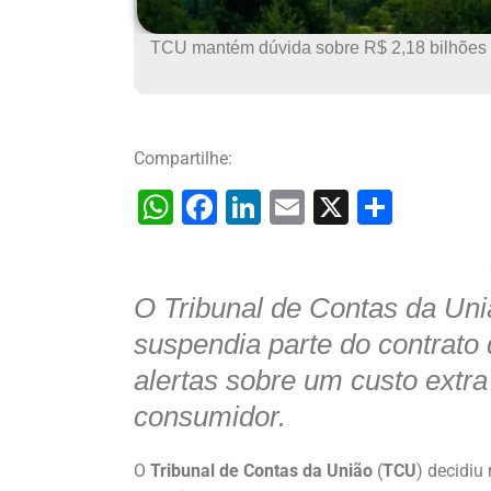
TCU mantém dúvida sobre R$ 2,18 bilhões 
Compartilhe:
W
F
Li
E
X
S
h
a
n
m
h
at
c
k
ai
ar
O Tribunal de Contas da Un
s
e
e
l
e
A
b
dI
suspendia parte do contrato
p
o
n
alertas sobre um custo extra
p
o
consumidor.
k
O
Tribunal de Contas da União
(
TCU
) decidiu