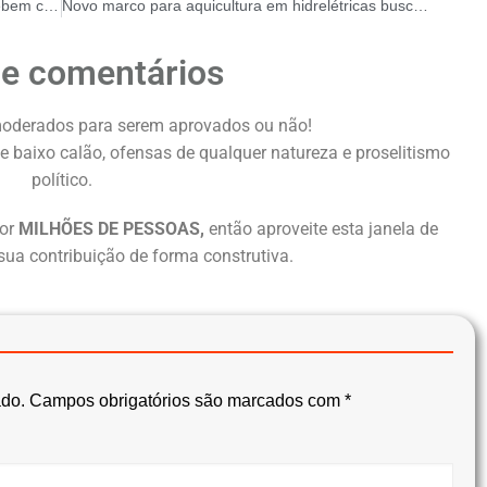
Desafios Financeiros do Distrito Federal recebem combos cirúrgicos do Novo Plano de Ações para o Combate à Saúde
Novo marco para aquicultura em hidrelétricas busca destravar investimentos e garantir segurança energética
de comentários
oderados para serem aprovados ou não!
e baixo calão, ofensas de qualquer natureza e proselitismo
político.
or
MILHÕES DE PESSOAS,
então aproveite esta janela de
sua contribuição de forma construtiva.
ado.
Campos obrigatórios são marcados com
*