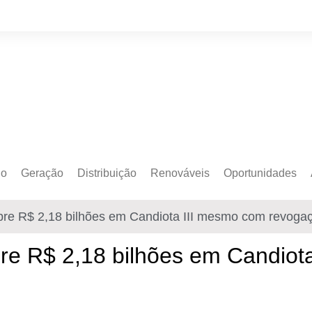
do
Geração
Distribuição
Renováveis
Oportunidades
o Cativo
Armazenamento
Crédito de Carbono
Editais e Licitaçõe
re R$ 2,18 bilhões em Candiota III mesmo com revoga
o Livre
Autoprodução
Sustentabilidade
Emprego
Eólica
Hidrogênio Verde
Eventos
e R$ 2,18 bilhões em Candiot
Solar
Mobilidade Elétrica
Formação
Transição Energética