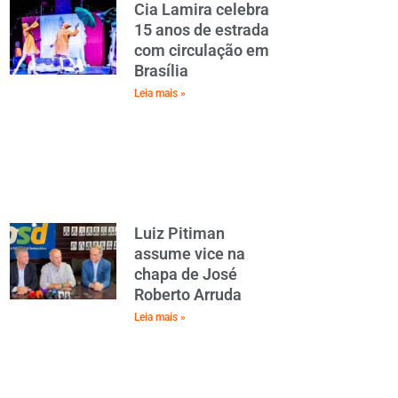
Cia Lamira celebra
15 anos de estrada
com circulação em
Brasília
Leia mais »
Luiz Pitiman
assume vice na
chapa de José
Roberto Arruda
Leia mais »