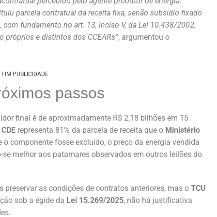
contratual percebido pelo agente produtor de energia.
u parcela contratual da receita fixa, senão subsídio fixado
 com fundamento no art. 13, inciso V, da Lei 10.438/2002,
io próprios e distintos dos CCEARs”
, argumentou o
FIM PUBLICIDADE
próximos passos
idor final é de aproximadamente R$ 2,18 bilhões em 15
a
CDE
representa 81% da parcela de receita que o
Ministério
e o componente fosse excluído, o preço da energia vendida
do-se melhor aos patamares observados em outros leilões do
preservar as condições de contratos anteriores, mas o
TCU
ação sob a égide da
Lei 15.269/2025
, não há justificativa
es.