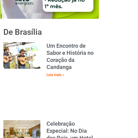
De Brasília
Um Encontro de
Sabor e História no
Coração da
Candanga
Leia mais »
Celebração
Especial: No Dia
dos Pais, um Hotel