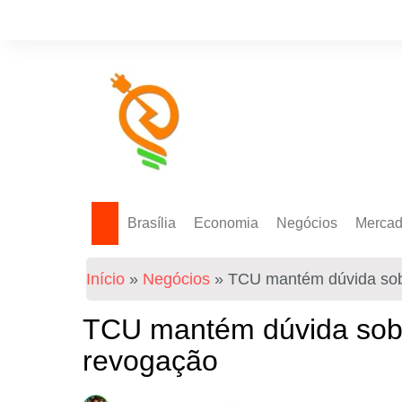
Brasília
Economia
Negócios
Merca
Política Energética
Indicadores
Agro
Mercad
Início
»
Negócios
»
TCU mantém dúvida sob
Tecnologia
Empresas
Mercad
Investimentos
TCU mantém dúvida sobr
Token
revogação