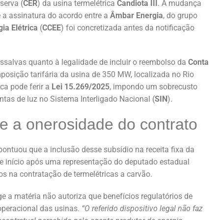
serva (
CER
) da usina termelétrica
Candiota III
. A mudança
 a assinatura do acordo entre a
Âmbar Energia
, do grupo
ia Elétrica
(
CCEE
) foi concretizada antes da notificação
ssalvas quanto à legalidade de incluir o reembolso da
Conta
posição tarifária da usina de 350 MW, localizada no Rio
ca pode ferir a
Lei 15.269/2025
, impondo um sobrecusto
ontas de luz no Sistema Interligado Nacional (
SIN
).
 a onerosidade do contrato
 pontuou que a inclusão desse subsídio na receita fixa da
ve início após uma representação do deputado estadual
ios na contratação de termelétricas a carvão.
ge a matéria não autoriza que benefícios regulatórios de
operacional das usinas.
“O referido dispositivo legal não faz