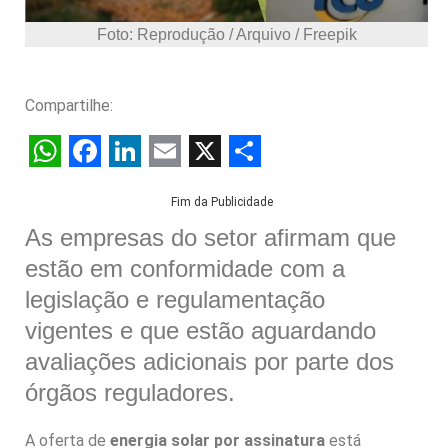
Foto: Reprodução / Arquivo / Freepik
Compartilhe:
W
F
L
E
X
S
Fim da Publicidade
h
a
i
m
h
As empresas do setor afirmam que
a
c
n
a
a
estão em conformidade com a
t
e
k
i
r
legislação e regulamentação
s
b
e
l
e
vigentes e que estão aguardando
A
o
d
avaliações adicionais por parte dos
p
o
I
órgãos reguladores.
p
k
n
A oferta de
energia solar por assinatura
está