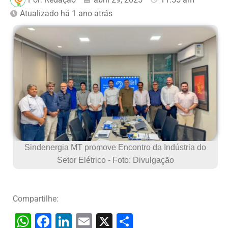
Atualizado há 1 ano atrás
Sindenergia MT promove Encontro da Indústria do
Setor Elétrico - Foto: Divulgação
Compartilhe:
W
F
Li
E
X
S