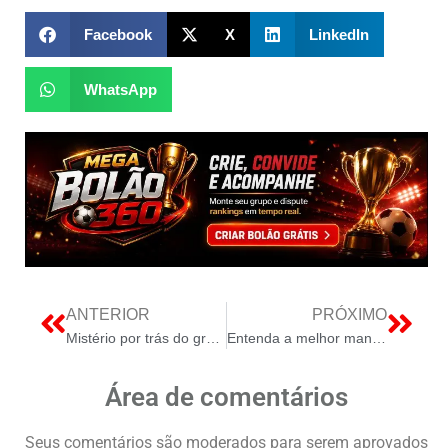
Facebook
X
LinkedIn
WhatsApp
ANTERIOR
PRÓXIMO
Mistério por trás do grande apagão na Europa: Descoberto fenômeno raro como causa
Entenda a melhor maneira de pagar menos por um carro elétrico
Área de comentários
Seus comentários são moderados para serem aprovados