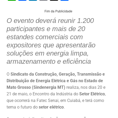
h
a
n
m
h
at
c
k
ai
ar
Fim da Publicidade
O evento deverá reunir 1.200
s
e
e
l
e
participantes e mais de 20
A
b
dI
estandes comerciais com
p
o
n
expositores que apresentarão
p
o
soluções em energia limpa,
k
armazenamento e eficiência
O
Sindicato da Construção, Geração, Transmissão e
Distribuição de Energia Elétrica e Gás no Estado de
Mato Grosso (Sindenergia MT)
realiza, nos dias 20 e
21 de maio, o Encontro da Indústria do
Setor Elétrico
,
que ocorrerá na Fatec Senai, em Cuiabá, e terá como
tema o futuro do
setor elétrico
.