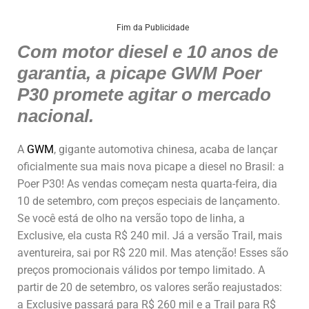
h
a
n
m
h
at
c
k
ai
ar
Fim da Publicidade
Com motor diesel e 10 anos de
s
e
e
l
e
garantia, a picape GWM Poer
A
b
dI
P30 promete agitar o mercado
p
o
n
nacional.
p
o
k
A
GWM
, gigante automotiva chinesa, acaba de lançar
oficialmente sua mais nova picape a diesel no Brasil: a
Poer P30! As vendas começam nesta quarta-feira, dia
10 de setembro, com preços especiais de lançamento.
Se você está de olho na versão topo de linha, a
Exclusive, ela custa R$ 240 mil. Já a versão Trail, mais
aventureira, sai por R$ 220 mil. Mas atenção! Esses são
preços promocionais válidos por tempo limitado. A
partir de 20 de setembro, os valores serão reajustados:
a Exclusive passará para R$ 260 mil e a Trail para R$