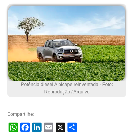
Potência diesel A picape reinventada - Foto:
Reprodução / Arquivo
Compartilhe:
W
F
Li
E
X
S