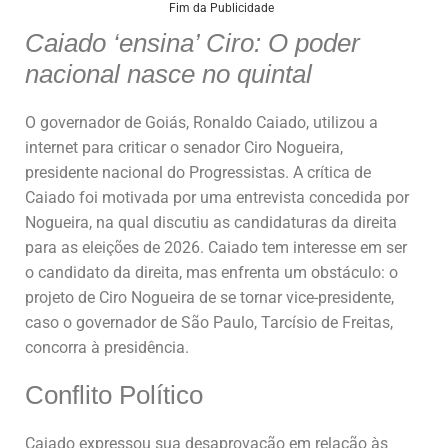
at
c
k
ai
ar
Fim da Publicidade
Caiado ‘ensina’ Ciro: O poder
s
e
e
l
e
nacional nasce no quintal
A
b
dI
p
o
n
O governador de Goiás, Ronaldo Caiado, utilizou a
p
o
internet para criticar o senador Ciro Nogueira,
k
presidente nacional do Progressistas. A crítica de
Caiado foi motivada por uma entrevista concedida por
Nogueira, na qual discutiu as candidaturas da direita
para as eleições de 2026. Caiado tem interesse em ser
o candidato da direita, mas enfrenta um obstáculo: o
projeto de Ciro Nogueira de se tornar vice-presidente,
caso o governador de São Paulo, Tarcísio de Freitas,
concorra à presidência.
Conflito Político
Caiado expressou sua desaprovação em relação às