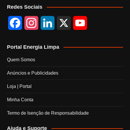
Redes Sociais
F
I
L
X
Y
a
n
i
o
Portal Energia Limpa
c
s
n
u
Quem Somos
e
t
k
T
Anúncios e Publicidades
b
a
e
u
Loja | Portal
o
g
d
b
Minha Conta
o
r
I
e
Termo de Isenção de Responsabilidade
k
a
n
C
Ajuda e Suporte