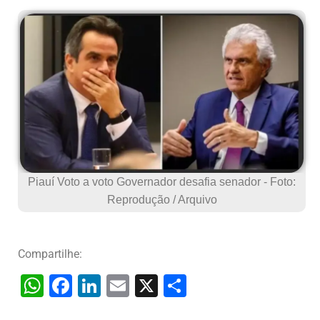
Piauí Voto a voto Governador desafia senador - Foto:
Reprodução / Arquivo
Compartilhe:
W
F
Li
E
X
S
h
a
n
m
h