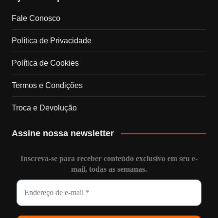
m
h
Fale Conosco
a
Política de Privacidade
n
Política de Cookies
n
Termos e Condições
e
Troca e Devolução
l
Assine nossa newsletter
Inscreva-se para receber conteúdo exclusivo em seu e-
mail, todas as semanas.