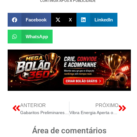
CONTINUA APÓS A PUBLICIDADE
Facebook
X
LinkedIn
WhatsApp
ANTERIOR
PRÓXIMO
Gabaritos Preliminares do Concurso Nacional Sao Divulgados
Vibra Energia Aperta o Foco: Como a Nova VP de Lubrificantes Financia a Transição Energética
Área de comentários