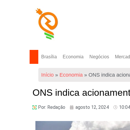
Brasília
Economia
Negócios
Merca
Política Energética
Indicadores
Agro
Mercad
Início
»
Economia
»
ONS indica aciona
Tecnologia
Empresas
Mercad
Investimentos
ONS indica acionamento
Token
Por:
Redação
agosto 12, 2024
10:0