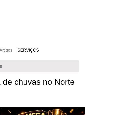
Artigos
SERVIÇOS
s
Kit Gerador
te
Assinatura Solar
Mercado Livre
a de chuvas no Norte
Usina de Locação
Usina de Investimento
Seja um Parceiro