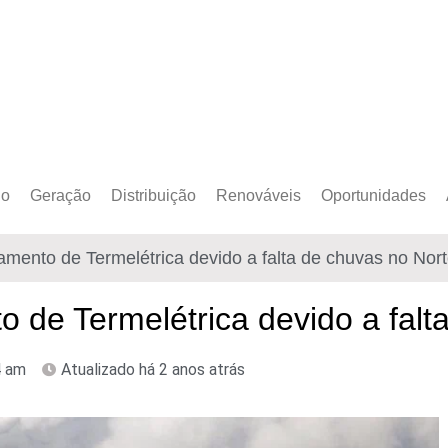
do
Geração
Distribuição
Renováveis
Oportunidades
o Cativo
Armazenamento
Crédito de Carbono
Editais e Licitaçõe
mento de Termelétrica devido a falta de chuvas no Nor
o Livre
Autoprodução
Sustentabilidade
Emprego
Eólica
Hidrogênio Verde
Eventos
 de Termelétrica devido a falt
Solar
Mobilidade Elétrica
Formação
4 am
Atualizado há 2 anos atrás
Transição Energética