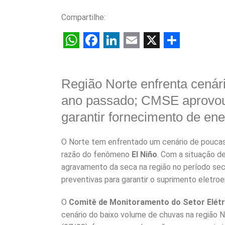
Compartilhe:
W
F
L
E
X
S
h
a
i
m
h
Região Norte enfrenta cenár
a
c
n
a
a
ano passado; CMSE aprovou
t
e
k
i
r
garantir fornecimento de ene
s
b
e
l
e
A
o
d
O Norte tem enfrentado um cenário de pouca
p
o
I
razão do fenômeno
El Niño
. Com a situação de
p
k
n
agravamento da seca na região no período sec
preventivas para garantir o suprimento eletro
O
Comitê de Monitoramento do Setor Elét
cenário do baixo volume de chuvas na região No