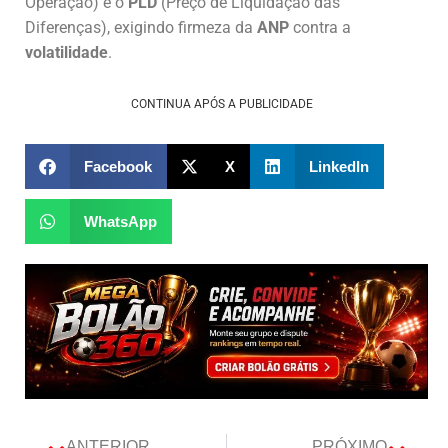
Operação) e o
PLD
(Preço de Liquidação das
Diferenças), exigindo firmeza da
ANP
contra a
volatilidade
.
CONTINUA APÓS A PUBLICIDADE
Facebook
X
LinkedIn
WhatsApp
ANTERIOR
PRÓXIMO