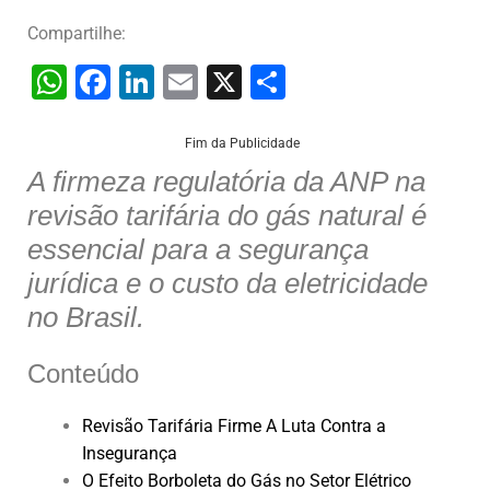
Compartilhe:
W
F
Li
E
X
S
h
a
n
m
h
at
c
k
ai
ar
Fim da Publicidade
A firmeza regulatória da ANP na
s
e
e
l
e
revisão tarifária do gás natural é
A
b
dI
essencial para a segurança
p
o
n
jurídica e o custo da eletricidade
p
o
no Brasil.
k
Conteúdo
Revisão Tarifária Firme A Luta Contra a
Insegurança
O Efeito Borboleta do Gás no Setor Elétrico