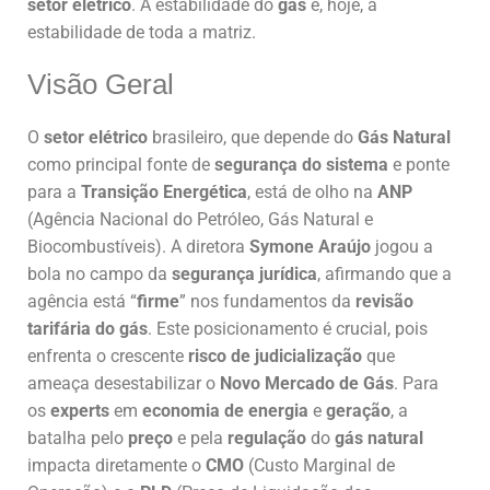
setor elétrico
. A estabilidade do
gás
é, hoje, a
estabilidade de toda a matriz.
Visão Geral
O
setor elétrico
brasileiro, que depende do
Gás Natural
como principal fonte de
segurança do sistema
e ponte
para a
Transição Energética
, está de olho na
ANP
(Agência Nacional do Petróleo, Gás Natural e
Biocombustíveis). A diretora
Symone Araújo
jogou a
bola no campo da
segurança jurídica
, afirmando que a
agência está “
firme
” nos fundamentos da
revisão
tarifária do gás
. Este posicionamento é crucial, pois
enfrenta o crescente
risco de judicialização
que
ameaça desestabilizar o
Novo Mercado de Gás
. Para
os
experts
em
economia de energia
e
geração
, a
batalha pelo
preço
e pela
regulação
do
gás natural
impacta diretamente o
CMO
(Custo Marginal de